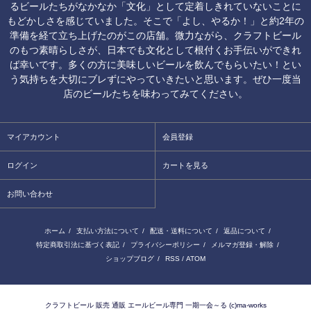
るビールたちがなかなか「文化」として定着しきれていないことに
もどかしさを感じていました。そこで「よし、やるか！」と約2年の
準備を経て立ち上げたのがこの店舗。微力ながら、クラフトビール
のもつ素晴らしさが、日本でも文化として根付くお手伝いができれ
ば幸いです。多くの方に美味しいビールを飲んでもらいたい！とい
う気持ちを大切にブレずにやっていきたいと思います。ぜひ一度当
店のビールたちを味わってみてください。
マイアカウント
会員登録
ログイン
カートを見る
お問い合わせ
ホーム
/
支払い方法について
/
配送・送料について
/
返品について
/
特定商取引法に基づく表記
/
プライバシーポリシー
/
メルマガ登録・解除
/
ショップブログ
/
RSS
/
ATOM
クラフトビール 販売 通販 エールビール専門 一期一会～る (c)ma-works