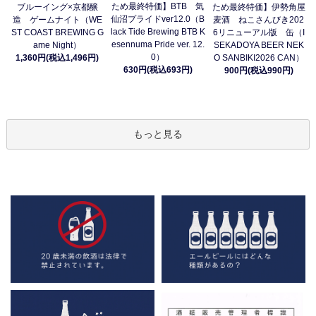
ため最終特価】BTB 気
ブルーイング×京都醸
ため最終特価】伊勢角屋
仙沼プライドver12.0（B
造 ゲームナイト（WE
麦酒 ねこさんびき202
lack Tide Brewing BTB K
ST COAST BREWING G
6リニューアル版 缶（I
esennuma Pride ver. 12.
ame Night）
SEKADOYA BEER NEK
0）
1,360円(税込1,496円)
O SANBIKI2026 CAN）
630円(税込693円)
900円(税込990円)
もっと見る