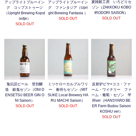
麦雑穀工房 いろどりセ
アップライトブルーイン
アップライトブルーイン
ゾン（ZAKKOKU KOBO
グ コップストゥージ
グ ファンタジア（Upri
IRODORI SAISON）
（Upright Brewing Kopst
ght Brewing Fantasia ）
SOLD OUT
ootje）
SOLD OUT
SOLD OUT
鬼伝説ビール 登別醸
ミツケローカルブルワリ
反射炉ビヤ×ココ・ファ
造 銀鬼セゾン（ONI D
ー 春待ちセゾン（MIT
ーム・ワイナリー ファ
ENSETSU BEER GIN O
SUKE Local Brewery HA
ーム・葡萄・セゾン 甲
NI Saison）
RU MACHI Saison）
州ver（HANSYARO BE
SOLD OUT
SOLD OUT
ER Farm Budou Saison
KOSHU ver）
SOLD OUT