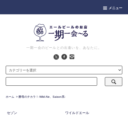
メニュー
一期一会のビールとの出逢いを、あなたに。
ホーム
>
酵母のチカラ！-Wild Ale、Saison系-
セゾン
ワイルドエール