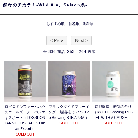
酵母のチカラ！-Wild Ale、Saison系-
おすすめ順
価格順
新着順
< Prev
Next >
336
253
264
全
商品
-
表示
ブラックタイドブルーイ
ログスドンファームハウ
京都醸造 若気の至り
ング 紫陽花（Black Tid
スエールズ アーバンエ
（KYOTO Brewing REB
e Brewing BTB AJISAI）
キスポート（LOGSDON
EL WITH A CAUSE）
SOLD OUT
FARMHOUSE ALES Urb
SOLD OUT
an Export）
SOLD OUT