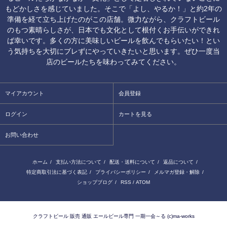
もどかしさを感じていました。そこで「よし、やるか！」と約2年の
準備を経て立ち上げたのがこの店舗。微力ながら、クラフトビール
のもつ素晴らしさが、日本でも文化として根付くお手伝いができれ
ば幸いです。多くの方に美味しいビールを飲んでもらいたい！とい
う気持ちを大切にブレずにやっていきたいと思います。ぜひ一度当
店のビールたちを味わってみてください。
マイアカウント
会員登録
ログイン
カートを見る
お問い合わせ
ホーム
/
支払い方法について
/
配送・送料について
/
返品について
/
特定商取引法に基づく表記
/
プライバシーポリシー
/
メルマガ登録・解除
/
ショップブログ
/
RSS
/
ATOM
クラフトビール 販売 通販 エールビール専門 一期一会～る (c)ma-works