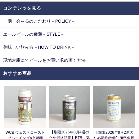
コンテンツを見る
一期一会～るのこだわり－POLICY－
エールビールの種類－STYLE－
美味しい飲み方－HOW TO DRINK－
現地倉庫にてビールをお買い求め頂く方法
おすすめ商品
【期限2026年8月4週の
WCB ウェストコースト
【期限2026年8月2週の
ため最終特価】BTB 気
ブルーイング×京都醸
ため最終特価】伊勢角屋