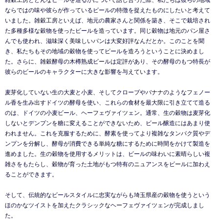
雑穀工房とどんなビールを造るかについて話し合った際、私たちは彼らの地域
ならではの味や彼らが作っているビールの特徴を捉えたものにしたいと考えて
いました。雑穀工房といえば、地元の農家さんと関係を築き、そこで栽培され
た多種多様な穀物を使ったビールを造っています。同じ穀物は地元のパン屋さ
んでも使われ、滋味深く美味しいパンは大変好評なんだとか。このことを聞
き、私たちもその地域の穀物を使ってビールを造ろうということに決めまし
た。さらに、雑穀酵母の木樽熟成ビールは定評があり、その酵母のもつ特長が
彼らのビールのキャラクターに大きな影響を与えています。
麦芽化していない生の大麦と小麦、そしてクローブやバナナのようなフェノー
ル香を生み出すドイツの酵母を使い、これらの食材を最大限に引き立てて造る
のは、ドイツの小麦ビール、ヘーフェヴァイツェン。通常、生の穀物は麦芽化
しないとデンプンを糖に変えることができないため、ビール醸造にはあまり使
われません。これを克服するために、酵素を使ってより複雑なタンパク質やデ
ンプンを分解し、酵母が消費できる単純な糖にするために時間をかけて製造を
進めました。生の穀物を使用するメリットは、ビールの味わいに素晴らしい複
雑さをもたらし、穀物が育った土地がもつ特有のニュアンスをビールに加わえ
ることができます。
そして、伝統的なビールスタイルに忠実ながらも埼玉県産の穀物を使うという
ほのかなツイストを加えたクラシックなヘーフェヴァイツェンが完成しまし
た。