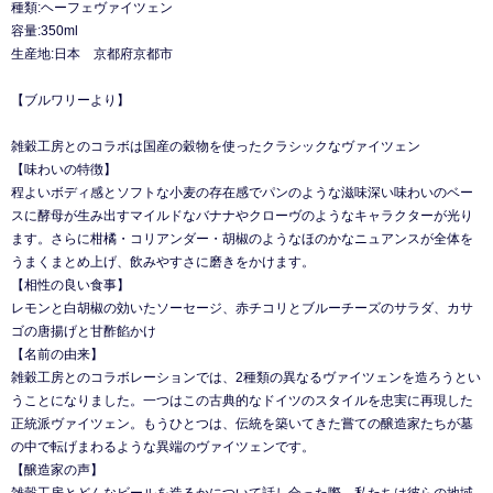
種類:ヘーフェヴァイツェン
容量:350ml
生産地:日本 京都府京都市
【ブルワリーより】
雑穀工房とのコラボは国産の穀物を使ったクラシックなヴァイツェン
【味わいの特徴】
程よいボディ感とソフトな小麦の存在感でパンのような滋味深い味わいのベー
スに酵母が生み出すマイルドなバナナやクローヴのようなキャラクターが光り
ます。さらに柑橘・コリアンダー・胡椒のようなほのかなニュアンスが全体を
うまくまとめ上げ、飲みやすさに磨きをかけます。
【相性の良い食事】
レモンと白胡椒の効いたソーセージ、赤チコリとブルーチーズのサラダ、カサ
ゴの唐揚げと甘酢餡かけ
【名前の由来】
雑穀工房とのコラボレーションでは、2種類の異なるヴァイツェンを造ろうとい
うことになりました。一つはこの古典的なドイツのスタイルを忠実に再現した
正統派ヴァイツェン。もうひとつは、伝統を築いてきた嘗ての醸造家たちが墓
の中で転げまわるような異端のヴァイツェンです。
【醸造家の声】