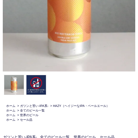
ホーム
>
ガツンと苦い-IPA系-
>
HAZY（ヘイジーなIPA・ペールエール）
ホーム
>
全てのビール一覧
ホーム
>
世界のビール
ホーム
>
セール品
ガツンと苦い-IPA系-
全てのビール一覧
世界のビール
セール品