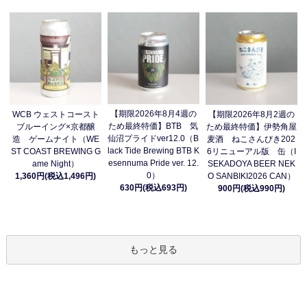
【期限2026年8月4週の
WCB ウェストコースト
【期限2026年8月2週の
ため最終特価】BTB 気
ブルーイング×京都醸
ため最終特価】伊勢角屋
仙沼プライドver12.0（B
造 ゲームナイト（WE
麦酒 ねこさんびき202
lack Tide Brewing BTB K
ST COAST BREWING G
6リニューアル版 缶（I
esennuma Pride ver. 12.
ame Night）
SEKADOYA BEER NEK
0）
1,360円(税込1,496円)
O SANBIKI2026 CAN）
630円(税込693円)
900円(税込990円)
もっと見る