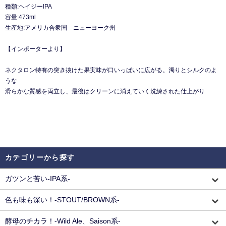
種類:ヘイジーIPA
容量:473ml
生産地:アメリカ合衆国 ニューヨーク州
【インポーターより】
ネクタロン特有の突き抜けた果実味が⼝いっぱいに広がる。濁りとシルクのよ
うな
滑らかな質感を両⽴し、最後はクリーンに消えていく洗練された仕上がり
カテゴリーから探す
ガツンと苦い-IPA系-
色も味も深い！-STOUT/BROWN系-
酵母のチカラ！-Wild Ale、Saison系-