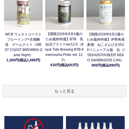
【期限2026年8月4週の
WCB ウェストコースト
【期限2026年8月2週の
ため最終特価】BTB 気
ブルーイング×京都醸
ため最終特価】伊勢角屋
仙沼プライドver12.0（B
造 ゲームナイト（WE
麦酒 ねこさんびき202
lack Tide Brewing BTB K
ST COAST BREWING G
6リニューアル版 缶（I
esennuma Pride ver. 12.
ame Night）
SEKADOYA BEER NEK
0）
1,360円(税込1,496円)
O SANBIKI2026 CAN）
630円(税込693円)
900円(税込990円)
もっと見る