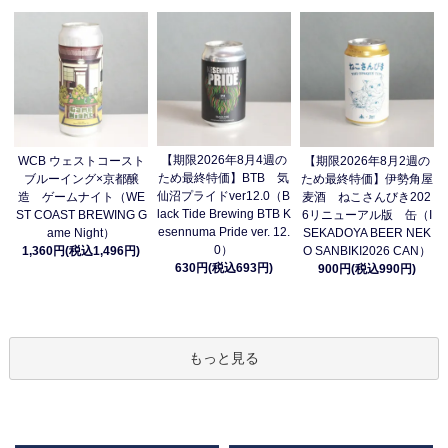
【期限2026年8月4週の
WCB ウェストコースト
【期限2026年8月2週の
ため最終特価】BTB 気
ブルーイング×京都醸
ため最終特価】伊勢角屋
仙沼プライドver12.0（B
造 ゲームナイト（WE
麦酒 ねこさんびき202
lack Tide Brewing BTB K
ST COAST BREWING G
6リニューアル版 缶（I
esennuma Pride ver. 12.
ame Night）
SEKADOYA BEER NEK
0）
1,360円(税込1,496円)
O SANBIKI2026 CAN）
630円(税込693円)
900円(税込990円)
もっと見る