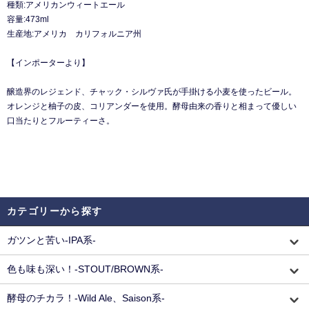
種類:アメリカンウィートエール
容量:473ml
生産地:アメリカ カリフォルニア州
【インポーターより】
醸造界のレジェンド、チャック・シルヴァ氏が手掛ける小麦を使ったビール。
オレンジと柚子の皮、コリアンダーを使用。酵母由来の香りと相まって優しい
口当たりとフルーティーさ。
カテゴリーから探す
ガツンと苦い-IPA系-
色も味も深い！-STOUT/BROWN系-
酵母のチカラ！-Wild Ale、Saison系-