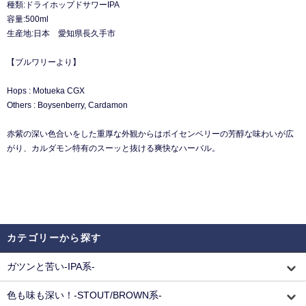
種類:ドライホップドサワーIPA
容量:500ml
生産地:日本 愛知県長久手市
【ブルワリーより】
Hops : Motueka CGX
Others : Boysenberry, Cardamon
赤紫の深い色合いをした重厚な外観からはボイセンベリーの芳醇な味わいが広
がり、カルダモン特有のスーッと抜ける爽快なハーバル。
カテゴリーから探す
ガツンと苦い-IPA系-
色も味も深い！-STOUT/BROWN系-