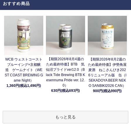
おすすめ商品
【期限2026年8月4週の
WCB ウェストコースト
【期限2026年8月2週の
ため最終特価】BTB 気
ブルーイング×京都醸
ため最終特価】伊勢角屋
仙沼プライドver12.0（B
造 ゲームナイト（WE
麦酒 ねこさんびき202
lack Tide Brewing BTB K
ST COAST BREWING G
6リニューアル版 缶（I
esennuma Pride ver. 12.
ame Night）
SEKADOYA BEER NEK
0）
1,360円(税込1,496円)
O SANBIKI2026 CAN）
630円(税込693円)
900円(税込990円)
もっと見る