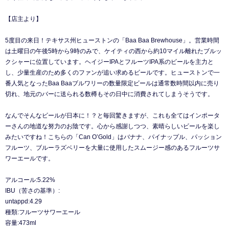
【店主より】
5度目の来日！テキサス州ヒューストンの「Baa Baa Brewhouse」。営業時間
は土曜日の午後5時から9時のみで、ケイティの西から約10マイル離れたブルッ
クシャーに位置しています。ヘイジーIPAとフルーツIPA系のビールを主力と
し、少量生産のため多くのファンが追い求めるビールです。ヒューストンで一
番人気となったBaa Baaブルワリーの数量限定ビールは通常数時間以内に売り
切れ、地元のバーに送られる数樽もその日中に消費されてしまうそうです。
なんでそんなビールが日本に！？と毎回驚きますが、これも全てはインポータ
ーさんの地道な努力のお陰です。心から感謝しつつ、素晴らしいビールを楽し
みたいですね！こちらの「Can O’Gold」はバナナ、パイナップル、パッション
フルーツ、ブルーラズベリーを大量に使用したスムージー感のあるフルーツサ
ワーエールです。
アルコール:5.22%
IBU（苦さの基準）:
untappd:4.29
種類:フルーツサワーエール
容量:473ml