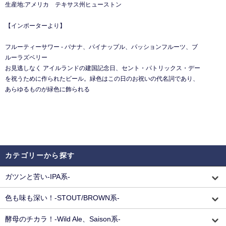
生産地:アメリカ テキサス州ヒューストン
【インポーターより】
フルーティーサワー - バナナ、パイナップル、パッションフルーツ、ブ
ルーラズベリー
お⾒逃しなく アイルランドの建国記念⽇、セント・パトリックス・デー
を祝うために作られたビール。緑⾊はこの⽇のお祝いの代名詞であり、
あらゆるものが緑⾊に飾られる
カテゴリーから探す
ガツンと苦い-IPA系-
色も味も深い！-STOUT/BROWN系-
酵母のチカラ！-Wild Ale、Saison系-