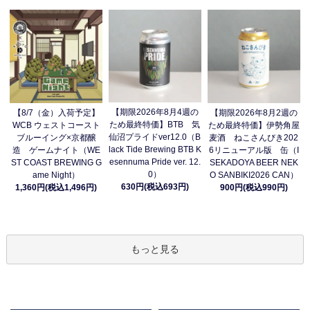
【期限2026年8月4週の
【8/7（金）入荷予定】
【期限2026年8月2週の
ため最終特価】BTB 気
WCB ウェストコースト
ため最終特価】伊勢角屋
仙沼プライドver12.0（B
ブルーイング×京都醸
麦酒 ねこさんびき202
lack Tide Brewing BTB K
造 ゲームナイト（WE
6リニューアル版 缶（I
esennuma Pride ver. 12.
ST COAST BREWING G
SEKADOYA BEER NEK
0）
ame Night）
O SANBIKI2026 CAN）
630円(税込693円)
1,360円(税込1,496円)
900円(税込990円)
もっと見る