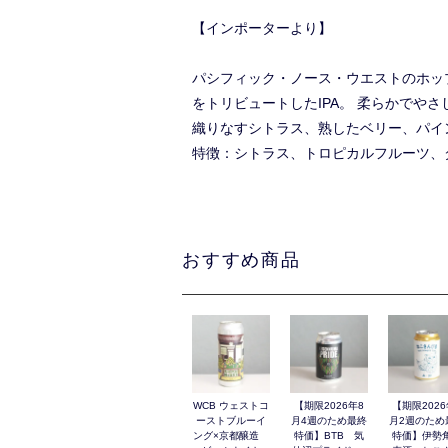
【インポーターより】
パシフィック・ノース・ウエストのホッ
をトリビュートしたIPA。 柔らかでやさしい口
織りなすシトラス、熟したベリー、パイ
特徴：シトラス、トロピカルフルーツ、
おすすめ商品
WCB ウェストコ
【期限2026年8
【期限2026
ーストブルーイ
月4週のため最終
月2週のため
ング×京都醸造
特価】BTB 気
特価】伊勢