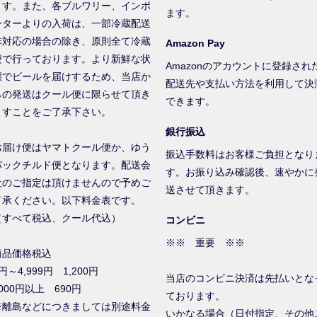
ます。また、各ブルワリー、インポ
ます。
ーターよりの入荷は、一部冷蔵配送
非対応の場合の除き、原則全て冷蔵
Amazon Pay
便で行っております。より新鮮な状
Amazonのアカウントに登録され
態でビールを届けするため、当店か
配送先や支払い方法を利用して決
らの発送はクール便に限らせて頂き
できます。
ますことをご了承下さい。
銀行振込
お届け便はヤマトクール便か、ゆう
振込手数料はお客様ご負担となり
パックチルド便となります。配送会
す。お振り込み確認後、速やかに
社のご指定は頂けませんので予めご
送させて頂きます。
了承ください。以下料金表です。
（すべて税込、クール代込）
コンビニ
※※ 重要 ※※
商品価格税込
円～4,999円 1,200円
当店のコンビニ決済は先払いとな
000円以上 690円
ております。
※離島などにつきましては別途料金
いかなる場合（日付指定、その他