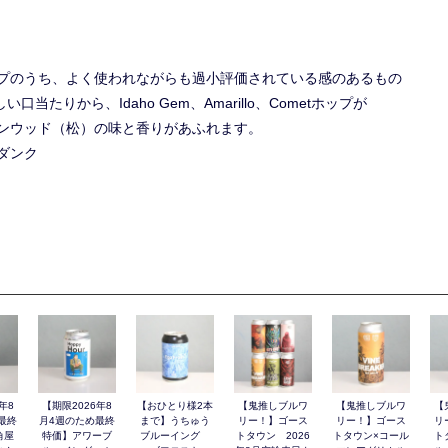
プのうち、よく使われながらも過小評価されている感のあるもの
当たりから、Idaho Gem、Amarillo、Cometホップが
ンウッド（松）の味と香りがあふれます。
ダンク
年8
【期限2026年8
【おひとり様2本
【鬼推しブルワ
【鬼推しブルワ
【
最終
月4週のため最終
まで】うちゅう
リー！】ゴース
リー！】ゴース
リ
角屋
特価】アワーブ
ブルーイング
トタウン 2026
トタウン×コール
ト