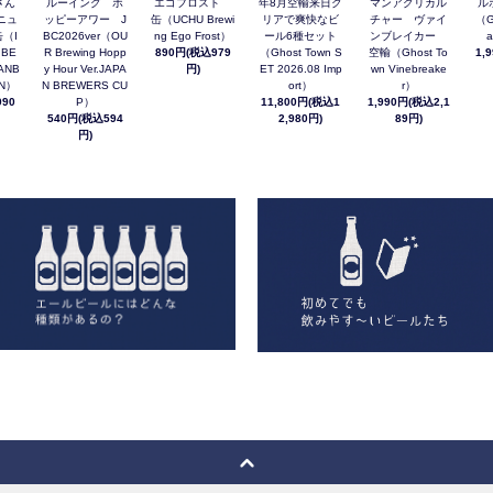
さん
ルーイング ホ
エゴフロスト
年8月空輸来日ク
マンアグリカル
ル
ニュ
ッピーアワー J
缶（UCHU Brewi
リアで爽快なビ
チャー ヴァイ
（G
（I
BC2026ver（OU
ng Ego Frost）
ール6種セット
ンブレイカー
a
 BE
R Brewing Hopp
890円(税込979
（Ghost Town S
空輸（Ghost To
1,
ANB
y Hour Ver.JAPA
円)
ET 2026.08 Imp
wn Vinebreake
AN）
N BREWERS CU
ort）
r）
90
P）
11,800円(税込1
1,990円(税込2,1
540円(税込594
2,980円)
89円)
円)