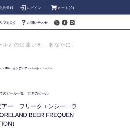
会員登録
ログイン
カート(
0
)
のびあログ
お問い合わせ
ールとの出逢いを、あなたに。
-
>
IPA（インディア・ペール・エール）
てのビール一覧
世界のビール
ビアー フリークエンシーコラ
ELAND BEER FREQUEN
TION）