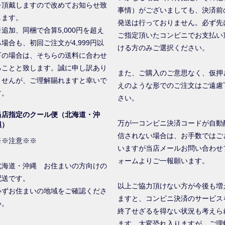
を頂戴しますので改めてお知らせ致
事情）がございましても、決済前
します。
発送は行っておりません。必ず先
※追加、同梱で合算5,000円を超え
ご指定頂いたコンビニでお支払い
る場合も、初回ご注文が4,999円以
ける方のみご選択ください。
下の場合は、そちらの送料に合わせ
ることと致します。誠に申し訳あり
また、ご購入のご意思なく、仮押
ませんが、ご理解賜れますと幸いで
えのような形でのご注文はご遠慮
す。
さい。
当店指定のクール便（北海道・沖
万が一コンビニ決済コードが自動
縄）
信されない場合は、お手数ではご
※※注意※※
いますが当店メールお問い合わせ
ォームよりご一報願います。
北海道・沖縄 お住まいの方向けの
配送です。
以上ご協力頂けない方が今後も増
必ずお住まいの地域をご確認くださ
ますと、コンビニ決済のサービス
い。
終了せざるを得ない状況も考えら
ます。大変恐れ入りますが、ご理