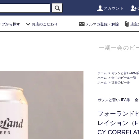
アカウント
ープから探す
お店のこだわり
メルマガ登録・解除
店主
一期一会のビ
ホーム
>
ガツンと苦い-IPA系
ホーム
>
全てのビール一覧
ホーム
>
世界のビール
ガツンと苦い-IPA系-
全
フォーランド
レイション（FOR
CY CORRELA