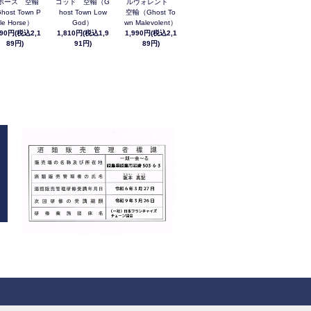
ホース 空輸
ゴッド 空輸（G
ルヴォレント
host Town P
host Town Low
空輸（Ghost To
le Horse）
God）
wn Malevolent）
990円(税込2,1
1,810円(税込1,9
1,990円(税込2,1
89円)
91円)
89円)