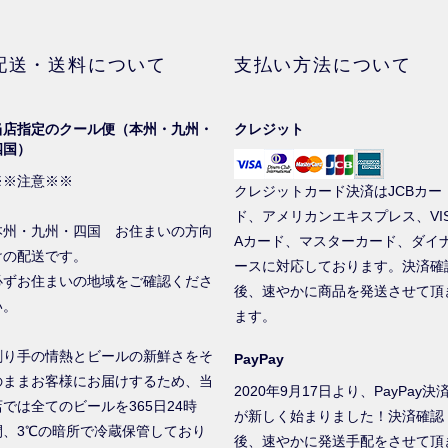
配送・送料について
支払い方法について
当店指定のクール便（本州・九州・
クレジット
四国）
※※注意※※
クレジットカード決済はJCBカー
ド、アメリカンエキスプレス、VI
本州・九州・四国 お住まいの方向
Aカード、マスターカード、ダイ
けの配送です。
ースに対応しております。決済確
必ずお住まいの地域をご確認くださ
後、速やかに商品を発送させて頂
い。
ます。
創り手の情熱とビールの新鮮さをそ
PayPay
のままお客様にお届けするため、当
2020年9月17日より、PayPay決
店では全てのビールを365日24時
が新しく始まりました！決済確認
間、3℃の暗所で冷蔵保管しており
後、速やかに発送手配をさせて頂