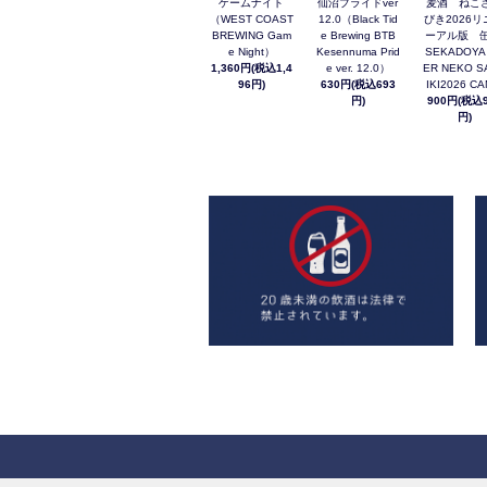
ゲームナイト
仙沼プライドver
麦酒 ねこ
（WEST COAST
12.0（Black Tid
びき2026リ
BREWING Gam
e Brewing BTB
ーアル版 缶
e Night）
Kesennuma Prid
SEKADOYA
1,360円(税込1,4
e ver. 12.0）
ER NEKO S
96円)
630円(税込693
IKI2026 C
円)
900円(税込9
円)