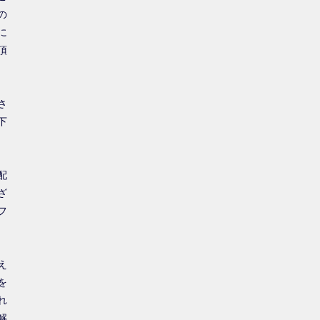
の
に
頂
さ
下
配
ざ
フ
え
を
れ
解