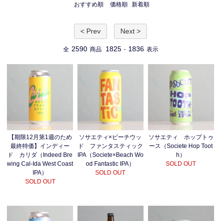
おすすめ順
価格順
新着順
< Prev
Next >
2590
1825
1836
全
商品
-
表示
ソサエティ ホップトゥ
【期限12月第1週のため
ソサエティ×ビーチウッ
ース（Societe Hop Toot
最終特価】インディー
ド ファンタスティック
h）
ド カリダ（Indeed Bre
IPA（Societe×Beach Wo
SOLD OUT
wing Cal-Ida West Coast
od Fantastic IPA）
IPA）
SOLD OUT
SOLD OUT