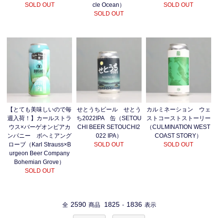
SOLD OUT
cle Ocean）
SOLD OUT
SOLD OUT
【とても美味しいので毎
せとうちビール せとう
カルミネーション ウェ
週入荷！】カールストラ
ち2022IPA 缶（SETOU
ストコーストストーリー
ウス×バーゲオンビアカ
CHI BEER SETOUCHI2
（CULMINATION WEST
ンパニー ボヘミアング
022 IPA）
COAST STORY）
ローブ（Karl Strauss×B
SOLD OUT
SOLD OUT
urgeon Beer Company
Bohemian Grove）
SOLD OUT
2590
1825
1836
全
商品
-
表示