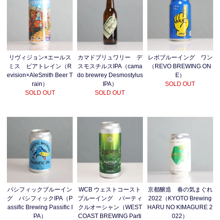
レボブルーイング ワン
リヴィジョン×エールス
カマドブリュワリー デ
（REVO BREWING ON
ミス ビアトレイン（R
スモスチルスIPA（cama
E）
evision×AleSmith Beer T
do brewrey Desmostylus
SOLD OUT
rain）
IPA）
SOLD OUT
SOLD OUT
パシフィックブルーイン
WCB ウェストコースト
京都醸造 春の気まぐれ
グ パシフィックIPA（P
ブルーイング パーティ
2022（KYOTO Brewing
assific Brewing Passific I
クルオーシャン（WEST
HARU NO KIMAGURE 2
PA）
COAST BREWING Parti
022）