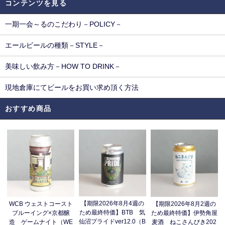
コンテンツを見る
一期一会～るのこだわり－POLICY－
エールビールの種類－STYLE－
美味しい飲み方－HOW TO DRINK－
現地倉庫にてビールをお買い求め頂く方法
おすすめ商品
【期限2026年8月4週の
WCB ウェストコースト
【期限2026年8月2週の
ため最終特価】BTB 気
ブルーイング×京都醸
ため最終特価】伊勢角屋
仙沼プライドver12.0（B
造 ゲームナイト（WE
麦酒 ねこさんびき202