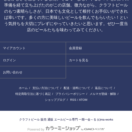
準備を経て立ち上げたのがこの店舗。微力ながら、クラフトビール
のもつ素晴らしさが、日本でも文化として根付くお手伝いができれ
ば幸いです。多くの方に美味しいビールを飲んでもらいたい！とい
う気持ちを大切にブレずにやっていきたいと思います。ぜひ一度当
店のビールたちを味わってみてください。
マイアカウント
会員登録
ログイン
カートを見る
お問い合わせ
ホーム
/
支払い方法について
/
配送・送料について
/
返品について
/
特定商取引法に基づく表記
/
プライバシーポリシー
/
メルマガ登録・解除
/
ショップブログ
/
RSS
/
ATOM
クラフトビール 販売 通販 エールビール専門 一期一会～る (c)ma-works
Powered by