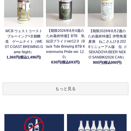
【期限2026年8月4週の
WCB ウェストコースト
【期限2026年8月2週の
ため最終特価】BTB 気
ブルーイング×京都醸
ため最終特価】伊勢角屋
仙沼プライドver12.0（B
造 ゲームナイト（WE
麦酒 ねこさんびき202
lack Tide Brewing BTB K
ST COAST BREWING G
6リニューアル版 缶（I
esennuma Pride ver. 12.
ame Night）
SEKADOYA BEER NEK
0）
1,360円(税込1,496円)
O SANBIKI2026 CAN）
630円(税込693円)
900円(税込990円)
もっと見る