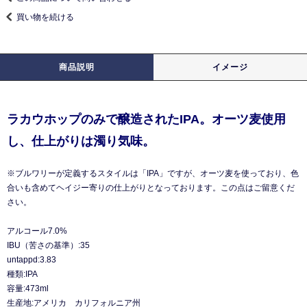
買い物を続ける
商品説明
イメージ
ラカウホップのみで醸造されたIPA。オーツ麦使用
し、仕上がりは濁り気味。
※ブルワリーが定義するスタイルは「IPA」ですが、オーツ麦を使っており、色
合いも含めてヘイジー寄りの仕上がりとなっております。この点はご留意くだ
さい。
アルコール7.0%
IBU（苦さの基準）:35
untappd:3.83
種類:IPA
容量:473ml
生産地:アメリカ カリフォルニア州