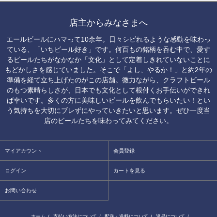
店主からみなさまへ
エールビールにハマって10余年。日々シビれるような感動を味わっ
ている、「いちビール好き」です。何百もの銘柄を呑む中で、愛す
るビールたちがなかなか「文化」として定着しきれていないことに
もどかしさを感じていました。そこで「よし、やるか！」と約2年の
準備を経て立ち上げたのがこの店舗。微力ながら、クラフトビール
のもつ素晴らしさが、日本でも文化として根付くお手伝いができれ
ば幸いです。多くの方に美味しいビールを飲んでもらいたい！とい
う気持ちを大切にブレずにやっていきたいと思います。ぜひ一度当
店のビールたちを味わってみてください。
マイアカウント
会員登録
ログイン
カートを見る
お問い合わせ
ホーム
/
支払い方法について
/
配送・送料について
/
返品について
/