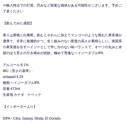
※輸入時点での打痕、凹みなど顕著な個体がある可能性がございます。予めご
了承ください
【飲んでみた感想】
香りは黄桃と白葡萄。飲むとそれらに加えてマンゴーのような熟れた果実感が
濃厚で、非常に複層的かつ、全く緩みのない密度の高さが素晴らしい。南国系
の果実感を出すヘイジーとして申し分のない味バランスで、オーツの丸みと余
韻のほろ苦さの引き締めが絶妙。極めて秀逸なヘイジーダブルIPA
アルコール:9.1%
IBU（苦さの基準）:
untappd:4.29
種類:ヘイジーダブルIPA
容量:473ml
生産地:カナダ ケベック
【インポーターより】
DIPA - Citra, Galaxy, Strata, El Dorado