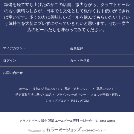
準備を経て立ち上げたのがこの店舗。微力ながら、クラフトビール
のもつ素晴らしさが、日本でも文化として根付くお手伝いができれ
ば幸いです。多くの方に美味しいビールを飲んでもらいたい！とい
う気持ちを大切にブレずにやっていきたいと思います。ぜひ一度当
店のビールたちを味わってみてください。
マイアカウント
会員登録
ログイン
カートを見る
お問い合わせ
ホーム
/
支払い方法について
/
配送・送料について
/
返品について
/
特定商取引法に基づく表記
/
プライバシーポリシー
/
メルマガ登録・解除
/
ショップブログ
/
RSS
/
ATOM
クラフトビール 販売 通販 エールビール専門 一期一会～る (c)ma-works
Powered by