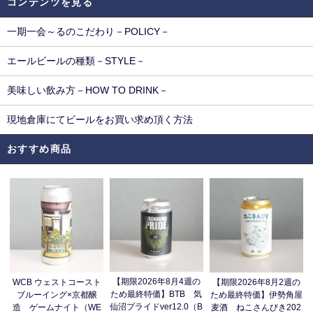
コンテンツを見る
一期一会～るのこだわり－POLICY－
エールビールの種類－STYLE－
美味しい飲み方－HOW TO DRINK－
現地倉庫にてビールをお買い求め頂く方法
おすすめ商品
【期限2026年8月4週の
WCB ウェストコースト
【期限2026年8月2週の
ため最終特価】BTB 気
ブルーイング×京都醸
ため最終特価】伊勢角屋
仙沼プライドver12.0（B
造 ゲームナイト（WE
麦酒 ねこさんびき202