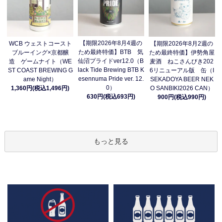
【期限2026年8月4週の
WCB ウェストコースト
【期限2026年8月2週の
ため最終特価】BTB 気
ブルーイング×京都醸
ため最終特価】伊勢角屋
仙沼プライドver12.0（B
造 ゲームナイト（WE
麦酒 ねこさんびき202
lack Tide Brewing BTB K
ST COAST BREWING G
6リニューアル版 缶（I
esennuma Pride ver. 12.
ame Night）
SEKADOYA BEER NEK
0）
1,360円(税込1,496円)
O SANBIKI2026 CAN）
630円(税込693円)
900円(税込990円)
もっと見る