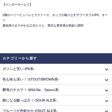
【インポーターより】
2種のベリーピューレとラクトース、ホップが織りなすサワーダブルIPA。オー
ツ
⻨由来のまろやかな⼝当たりと、贅沢な果実感が絶妙に調和
カテゴリーから探す
ガツンと苦い-IPA系-
色も味も深い！-STOUT/BROWN系-
酵母のチカラ！-Wild Ale、Saison系-
癖になる酸っぱさ！-SOUR ALE系-
フルーツが色鮮やか-FRUIT ALE系-