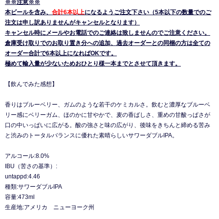
※※注意※※
本ビールを含み、
合計6本以上
になるようご注文下さい（5本以下の数量でのご
注文は申し訳ありませんがキャンセルとなります）
キャンセル時にメールやお電話でのご連絡は致しませんのでご注意ください。
倉庫受け取りでのお取り置き分への追加、過去オーダーとの同梱の方は全ての
オーダー合計で6本以上になればOKです。
極めて輸入量が少ないためおひとり様一本までとさせて頂きます。
【飲んでみた感想】
香りはブルーベリー、ガムのような若干のケミカルさ。飲むと濃厚なブルーベ
リー感にベリーガム、ほのかに甘やかで、麦の香ばしさ、重めの甘酸っぱさが
口の中いっぱいに広がる。酸の強さと味の広がり、後味をきちんと締める苦み
と渋みのトータルバランスに優れた素晴らしいサワーダブルIPA。
アルコール:8.0%
IBU（苦さの基準）:
untappd:4.46
種類:サワーダブルIPA
容量:473ml
生産地:アメリカ ニューヨーク州