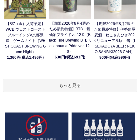
【期限2026年8月4週の
【8/7（金）入荷予定】
【期限2026年8月2週の
ため最終特価】BTB 気
WCB ウェストコースト
ため最終特価】伊勢角屋
仙沼プライドver12.0（B
ブルーイング×京都醸
麦酒 ねこさんびき202
lack Tide Brewing BTB K
造 ゲームナイト（WE
6リニューアル版 缶（I
esennuma Pride ver. 12.
ST COAST BREWING G
SEKADOYA BEER NEK
0）
ame Night）
O SANBIKI2026 CAN）
630円(税込693円)
1,360円(税込1,496円)
900円(税込990円)
もっと見る