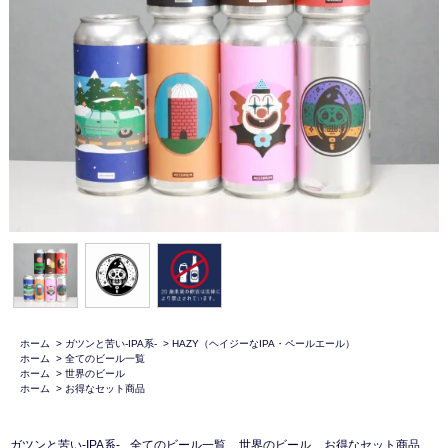
ホーム
>
ガツンと苦い-IPA系-
>
HAZY（ヘイジーなIPA・ペールエール）
ホーム
>
全てのビール一覧
ホーム
>
世界のビール
ホーム
>
お得なセット商品
ガツンと苦い-IPA系-
全てのビール一覧
世界のビール
お得なセット商品