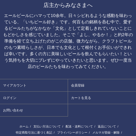
店主からみなさまへ
エールビールにハマって10余年。日々シビれるような感動を味わっ
ている、「いちビール好き」です。何百もの銘柄を呑む中で、愛す
るビールたちがなかなか「文化」として定着しきれていないことに
もどかしさを感じていました。そこで「よし、やるか！」と約2年の
準備を経て立ち上げたのがこの店舗。微力ながら、クラフトビール
のもつ素晴らしさが、日本でも文化として根付くお手伝いができれ
ば幸いです。多くの方に美味しいビールを飲んでもらいたい！とい
う気持ちを大切にブレずにやっていきたいと思います。ぜひ一度当
店のビールたちを味わってみてください。
マイアカウント
会員登録
ログイン
カートを見る
お問い合わせ
ホーム
/
支払い方法について
/
配送・送料について
/
返品について
/
特定商取引法に基づく表記
/
プライバシーポリシー
/
メルマガ登録・解除
/