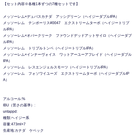
【セット内容※各種1本ずつの7種セットです】
メッソーレム×デュバスカナダ アッシグリーン（ヘイジーダブルIPA）
メッソーレム テンポーリス#0047 エクストリームターボ（ヘイジートリプ
ルIPA）
メッソーレム×オバークリーク ファウンドデッドアットサイロ（ヘイジーダブ
ルIPA）
メッソーレム トリプルトンベ（ヘイジートリプルIPA）
メッソーレム×インナーヴォイス ワットアーユーアフレイド（ヘイジーダブル
IPA）
メッソーレム レスエンジェルスモーツ（ヘイジートリプルIPA）
メッソーレム フォソワイユーズ エクストリームターボ（ヘイジーダブルIP
A）
アルコール:%
IBU（苦さの基準）:
untappd:
種類:ヘイジー系
容量:473ml×7
生産地:カナダ ケベック