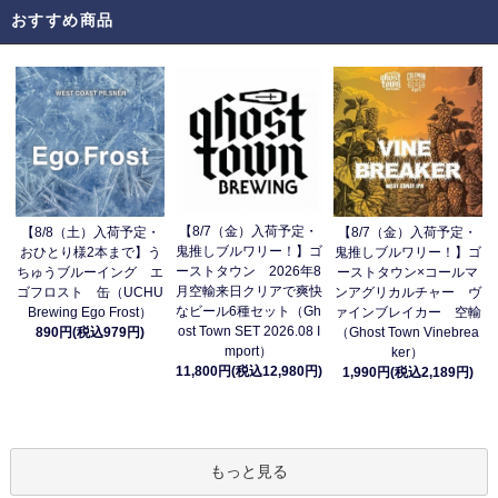
おすすめ商品
【8/7（金）入荷予定・
【8/8（土）入荷予定・
【8/7（金）入荷予定・
鬼推しブルワリー！】ゴ
おひとり様2本まで】う
鬼推しブルワリー！】ゴ
ーストタウン 2026年8
ちゅうブルーイング エ
ーストタウン×コールマ
月空輸来日クリアで爽快
ゴフロスト 缶（UCHU
ンアグリカルチャー ヴ
なビール6種セット（Gh
Brewing Ego Frost）
ァインブレイカー 空輸
ost Town SET 2026.08 I
890円(税込979円)
（Ghost Town Vinebrea
mport）
ker）
11,800円(税込12,980円)
1,990円(税込2,189円)
もっと見る