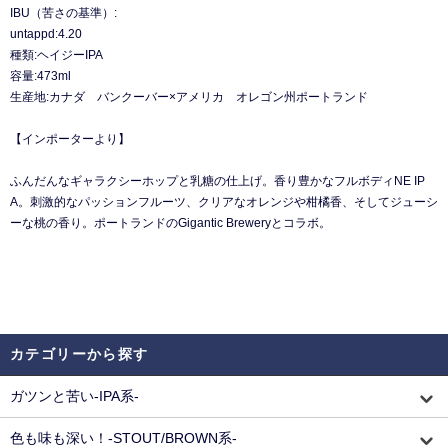
IBU（苦さの基準）:
untappd:4.20
種類:ヘイジーIPA
容量:473ml
生産地:カナダ バンクーバー×アメリカ オレゴン州ポートランド
【インポーターより】
ふんだんなギャラクシーホップと乳糖の仕上げ。香り豊かなフルボディNE IP
A。刺激的なパッションフルーツ、クリアなオレンジや柑橘香、そしてジューシ
ーな桃の香り。ポートランドのGigantic Breweryとコラボ。
カテゴリーから探す
ガツンと苦い-IPA系-
色も味も深い！-STOUT/BROWN系-