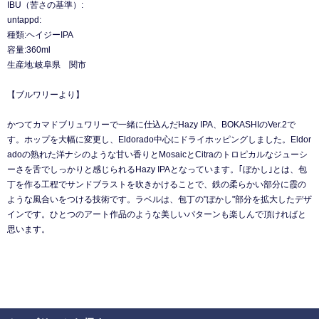
IBU（苦さの基準）:
untappd:
種類:ヘイジーIPA
容量:360ml
生産地:岐阜県 関市
【ブルワリーより】
かつてカマドブリュワリーで一緒に仕込んだHazy IPA、BOKASHIのVer.2で
す。ホップを大幅に変更し、Eldorado中心にドライホッピングしました。Eldor
adoの熟れた洋ナシのような甘い香りとMosaicとCitraのトロピカルなジューシ
ーさを舌でしっかりと感じられるHazy IPAとなっています。｢ぼかし｣とは、包
丁を作る工程でサンドブラストを吹きかけることで、鉄の柔らかい部分に霞の
ような風合いをつける技術です。ラベルは、包丁の"ぼかし"部分を拡大したデザ
インです。ひとつのアート作品のような美しいパターンも楽しんで頂ければと
思います。