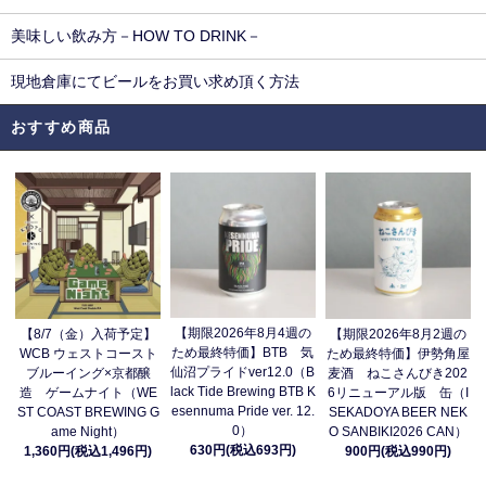
美味しい飲み方－HOW TO DRINK－
現地倉庫にてビールをお買い求め頂く方法
おすすめ商品
【期限2026年8月4週の
【8/7（金）入荷予定】
【期限2026年8月2週の
ため最終特価】BTB 気
WCB ウェストコースト
ため最終特価】伊勢角屋
仙沼プライドver12.0（B
ブルーイング×京都醸
麦酒 ねこさんびき202
lack Tide Brewing BTB K
造 ゲームナイト（WE
6リニューアル版 缶（I
esennuma Pride ver. 12.
ST COAST BREWING G
SEKADOYA BEER NEK
0）
ame Night）
O SANBIKI2026 CAN）
630円(税込693円)
1,360円(税込1,496円)
900円(税込990円)