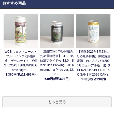
おすすめ商品
【期限2026年8月4週の
WCB ウェストコースト
【期限2026年8月2週の
ため最終特価】BTB 気
ブルーイング×京都醸
ため最終特価】伊勢角屋
仙沼プライドver12.0（B
造 ゲームナイト（WE
麦酒 ねこさんびき202
lack Tide Brewing BTB K
ST COAST BREWING G
6リニューアル版 缶（I
esennuma Pride ver. 12.
ame Night）
SEKADOYA BEER NEK
0）
1,360円(税込1,496円)
O SANBIKI2026 CAN）
630円(税込693円)
900円(税込990円)
もっと見る