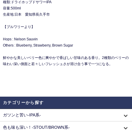
種類:ドライホップドサワーIPA
容量:500ml
生産地:日本 愛知県長久手市
【ブルワリーより】
Hops : Nelson Sauvin
Others : Blueberry, Strawberry, Brown Sugar
鮮やかな美しいベリー色に爽やかで香ばしい甘味のある香り。2種類のベリーの
味わい深い側面と若々しいフレッシュさが溶け合う事で一つになる。
カテゴリーから探す
ガツンと苦い-IPA系-
色も味も深い！-STOUT/BROWN系-