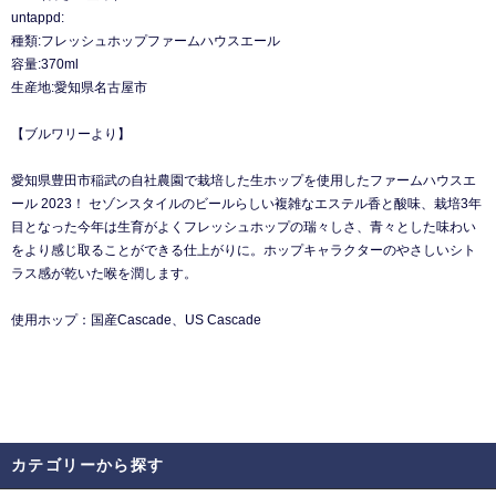
untappd:
種類:フレッシュホップファームハウスエール
容量:370ml
生産地:愛知県名古屋市
【ブルワリーより】
愛知県豊田市稲武の自社農園で栽培した生ホップを使用したファームハウスエ
ール 2023！ セゾンスタイルのビールらしい複雑なエステル香と酸味、栽培3年
目となった今年は生育がよくフレッシュホップの瑞々しさ、青々とした味わい
をより感じ取ることができる仕上がりに。ホップキャラクターのやさしいシト
ラス感が乾いた喉を潤します。
使用ホップ：国産Cascade、US Cascade
カテゴリーから探す