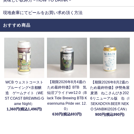
美味しい飲み方－HOW TO DRINK－
現地倉庫にてビールをお買い求め頂く方法
おすすめ商品
【期限2026年8月4週の
WCB ウェストコースト
【期限2026年8月2週の
ため最終特価】BTB 気
ブルーイング×京都醸
ため最終特価】伊勢角屋
仙沼プライドver12.0（B
造 ゲームナイト（WE
麦酒 ねこさんびき202
lack Tide Brewing BTB K
ST COAST BREWING G
6リニューアル版 缶（I
esennuma Pride ver. 12.
ame Night）
SEKADOYA BEER NEK
0）
1,360円(税込1,496円)
O SANBIKI2026 CAN）
630円(税込693円)
900円(税込990円)