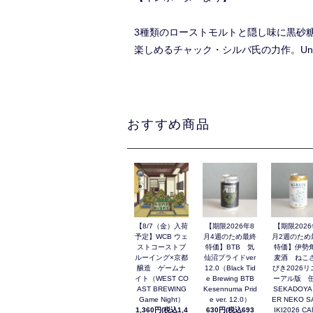
3種類のローストモルトと隠し味に黒砂
楽しめるチャック・シルバ氏の力作。Untap
おすすめ商品
【8/7（金）入荷
【期限2026年8
【期限2026
予定】WCB ウェ
月4週のため最終
月2週のため
ストコーストブ
特価】BTB 気
特価】伊勢
ルーイング×京都
仙沼プライドver
麦酒 ねこ
醸造 ゲームナ
12.0（Black Tid
びき2026リ
イト（WEST CO
e Brewing BTB
ーアル版 缶
AST BREWING
Kesennuma Prid
SEKADOYA
Game Night）
e ver. 12.0）
ER NEKO S
1,360円(税込1,4
630円(税込693
IKI2026 C