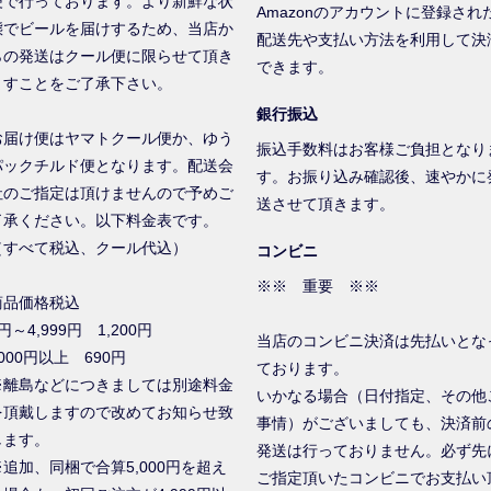
便で行っております。より新鮮な状
Amazonのアカウントに登録され
態でビールを届けするため、当店か
配送先や支払い方法を利用して決
らの発送はクール便に限らせて頂き
できます。
ますことをご了承下さい。
銀行振込
お届け便はヤマトクール便か、ゆう
振込手数料はお客様ご負担となり
パックチルド便となります。配送会
す。お振り込み確認後、速やかに
社のご指定は頂けませんので予めご
送させて頂きます。
了承ください。以下料金表です。
（すべて税込、クール代込）
コンビニ
※※ 重要 ※※
商品価格税込
円～4,999円 1,200円
当店のコンビニ決済は先払いとな
000円以上 690円
ております。
※離島などにつきましては別途料金
いかなる場合（日付指定、その他
を頂戴しますので改めてお知らせ致
事情）がございましても、決済前
します。
発送は行っておりません。必ず先
※追加、同梱で合算5,000円を超え
ご指定頂いたコンビニでお支払い