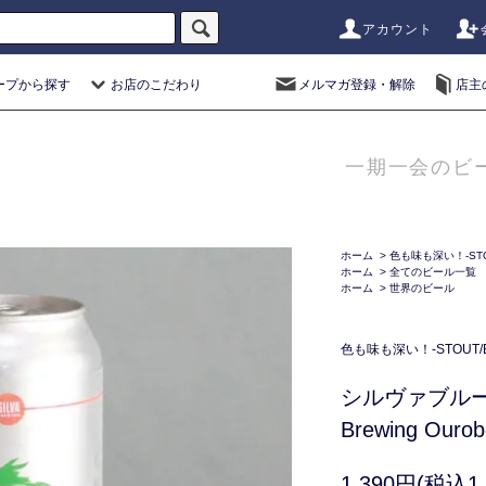
アカウント
ープから探す
お店のこだわり
メルマガ登録・解除
店主
一期一会のビ
ホーム
>
色も味も深い！-STO
ホーム
>
全てのビール一覧
ホーム
>
世界のビール
色も味も深い！-STOUT/
シルヴァブルー
Brewing Ouro
1,390円(税込1,