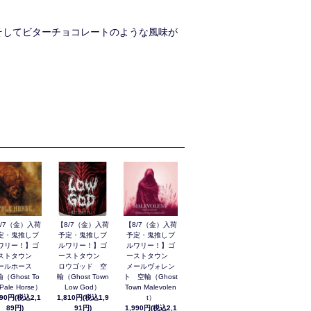
そしてビターチョコレートのような風味が
8/7（金）入荷
【8/7（金）入荷
【8/7（金）入荷
定・鬼推しブ
予定・鬼推しブ
予定・鬼推しブ
ワリー！】ゴ
ルワリー！】ゴ
ルワリー！】ゴ
ストタウン
ーストタウン
ーストタウン
ールホース
ロウゴッド 空
メールヴォレン
（Ghost To
輸（Ghost Town
ト 空輸（Ghost
Pale Horse）
Low God）
Town Malevolen
990円(税込2,1
1,810円(税込1,9
t）
89円)
91円)
1,990円(税込2,1