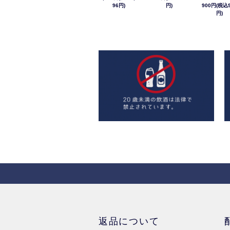
96円)
円)
900円(税込9
円)
返品について