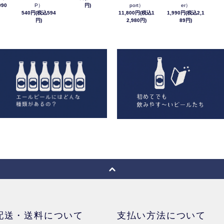
90
P）
円)
port）
er）
540円(税込594
11,800円(税込1
1,990円(税込2,1
円)
2,980円)
89円)
配送・送料について
支払い方法について