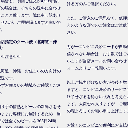
る場合も、初回ご注文が4,999円以
ける方のみご選択ください。
下の場合は、そちらの送料に合わせ
ることと致します。誠に申し訳あり
また、ご購入のご意思なく、仮押
ませんが、ご理解賜れますと幸いで
えのような形でのご注文はご遠慮
す。
さい。
当店指定のクール便（北海道・沖
万が一コンビニ決済コードが自動
縄）
信されない場合は、お手数ではご
※※注意※※
いますが当店メールお問い合わせ
ォームよりご一報願います。
北海道・沖縄 お住まいの方向けの
配送です。
以上ご協力頂けない方が今後も増
必ずお住まいの地域をご確認くださ
ますと、コンビニ決済のサービス
い。
終了せざるを得ない状況も考えら
ます。大変恐れ入りますが、ご理
創り手の情熱とビールの新鮮さをそ
の程よろしくお願い申し上げます
のままお客様にお届けするため、当
店では全てのビールを365日24時
お近くのコンビニで便利にお支払
間、3℃の暗所で冷蔵保管しており