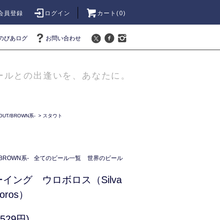
会員登録
ログイン
カート(
0
)
のびあログ
お問い合わせ
ールとの出逢いを、あなたに。
UT/BROWN系-
>
スタウト
BROWN系-
全てのビール一覧
世界のビール
イング ウロボロス（Silva
boros）
529円)