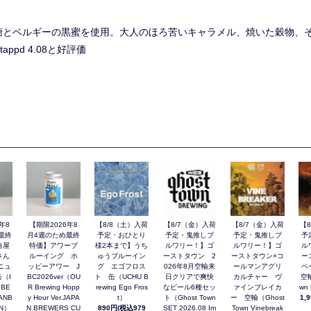
糖とベルギーの黒蜜を使用。大人のほろ苦いキャラメル、焼いた穀物、
pd 4.08と好評価
年8
【期限2026年8
【8/8（土）入荷
【8/7（金）入荷
【8/7（金）入荷
【
最終
月4週のため最終
予定・おひとり
予定・鬼推しブ
予定・鬼推しブ
予
角屋
特価】アワーブ
様2本まで】うち
ルワリー！】ゴ
ルワリー！】ゴ
ル
さん
ルーイング ホ
ゅうブルーイン
ーストタウン 2
ーストタウン×コ
ー
ニュ
ッピーアワー J
グ エゴフロス
026年8月空輸来
ールマンアグリ
ペ
（I
BC2026ver（OU
ト 缶（UCHU B
日クリアで爽快
カルチャー ヴ
空輸
 BE
R Brewing Hopp
rewing Ego Fros
なビール6種セッ
ァインブレイカ
wn 
ANB
y Hour Ver.JAPA
t）
ト（Ghost Town
ー 空輸（Ghost
1,
AN）
N BREWERS CU
890円(税込979
SET 2026.08 Im
Town Vinebreak