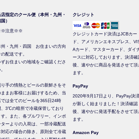
当店指定のクール便（本州・九州・
クレジット
四国）
※※注意※※
クレジットカード決済はJCBカー
ド、アメリカンエキスプレス、VI
本州・九州・四国 お住まいの方向
Aカード、マスターカード、ダイ
けの配送です。
ースに対応しております。決済確
必ずお住まいの地域をご確認くださ
後、速やかに商品を発送させて頂
い。
ます。
創り手の情熱とビールの新鮮さをそ
PayPay
のままお客様にお届けするため、当
2020年9月17日より、PayPay決
店では全てのビールを365日24時
が新しく始まりました！決済確認
間、3℃の暗所で冷蔵保管しており
後、速やかに発送手配をさせて頂
ます。また、各ブルワリー、インポ
ます。
ーターよりの入荷は、一部冷蔵配送
非対応の場合の除き、原則全て冷蔵
Amazon Pay