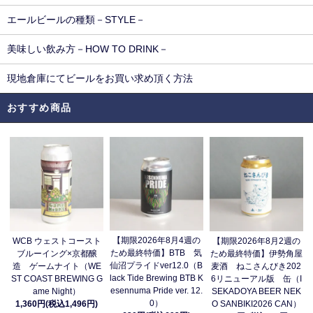
エールビールの種類－STYLE－
美味しい飲み方－HOW TO DRINK－
現地倉庫にてビールをお買い求め頂く方法
おすすめ商品
【期限2026年8月4週の
WCB ウェストコースト
【期限2026年8月2週の
ため最終特価】BTB 気
ブルーイング×京都醸
ため最終特価】伊勢角屋
仙沼プライドver12.0（B
造 ゲームナイト（WE
麦酒 ねこさんびき202
lack Tide Brewing BTB K
ST COAST BREWING G
6リニューアル版 缶（I
esennuma Pride ver. 12.
ame Night）
SEKADOYA BEER NEK
0）
1,360円(税込1,496円)
O SANBIKI2026 CAN）