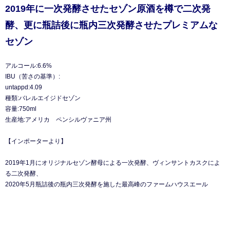
2019年に一次発酵させたセゾン原酒を樽で二次発
酵、更に瓶詰後に瓶内三次発酵させたプレミアムな
セゾン
アルコール:6.6%
IBU（苦さの基準）:
untappd:4.09
種類:バレルエイジドセゾン
容量:750ml
生産地:アメリカ ペンシルヴァニア州
【インポーターより】
2019年1月にオリジナルセゾン酵母による一次発酵、ヴィンサントカスクによ
る二次発酵、
2020年5月瓶詰後の瓶内三次発酵を施した最高峰のファームハウスエール