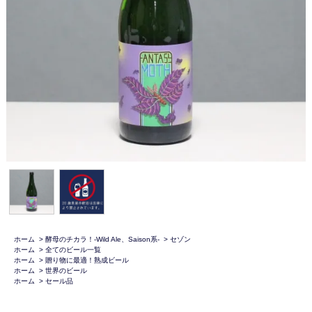
ホーム
>
酵母のチカラ！-Wild Ale、Saison系-
>
セゾン
ホーム
>
全てのビール一覧
ホーム
>
贈り物に最適！熟成ビール
ホーム
>
世界のビール
ホーム
>
セール品