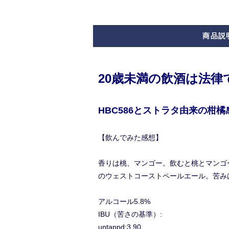
商品説
20歳未満の飲酒は法
HBC586とストラタ由来の
【飲んでみた感想】
香りは桃、マンゴー。飲むと桃とマンゴ
のウェストコーストペールエール。苦み
アルコール5.8%
IBU（苦さの基準）:
untappd:3.90