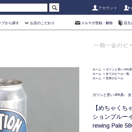
アカウント
ープから探す
お店のこだわり
メルマガ登録・解除
店主
一期一会のビ
ホーム
>
ガツンと苦い-IPA系
ホーム
>
全てのビール一覧
ホーム
>
世界のビール
ガツンと苦い-IPA系-
全
【めちゃくち
ションブルーイン
rewing Pale 5