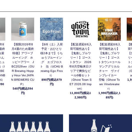
年8
【期限2026年8
【8/8（土）入荷
【配送遅延8/8入
【配送遅延8/8入
【
最終
月4週のため最終
予定・おひとり
荷可能性あり】
荷可能性あり】
荷
角屋
特価】アワーブ
様2本まで】うち
【鬼推しブルワ
【鬼推しブルワ
【
さん
ルーイング ホ
ゅうブルーイン
リー！】ゴース
リー！】ゴース
リ
ニュ
ッピーアワー J
グ エゴフロス
トタウン 2026
トタウン×コール
ト
（I
BC2026ver（OU
ト 缶（UCHU B
年8月空輸来日ク
マンアグリカル
ル
 BE
R Brewing Hopp
rewing Ego Fros
リアで爽快なビ
チャー ヴァイ
（G
ANB
y Hour Ver.JAPA
t）
ール6種セット
ンブレイカー
a
AN）
N BREWERS CU
890円(税込979
（Ghost Town S
空輸（Ghost To
1,
90
P）
円)
ET 2026.08 Imp
wn Vinebreake
540円(税込594
ort）
r）
円)
11,800円(税込1
1,990円(税込2,1
2,980円)
89円)