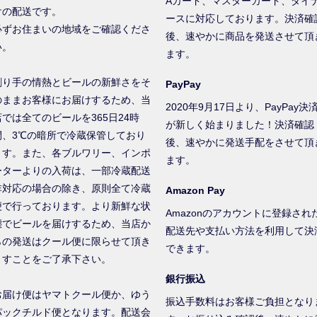
Aカード、マスターカード、ダイ
けの配送です。
ースに対応しております。決済確
必ずお住まいの地域をご確認くださ
後、速やかに商品を発送させて頂
い。
ます。
創り手の情熱とビールの新鮮さをそ
PayPay
のままお客様にお届けするため、当
2020年9月17日より、PayPay決
店では全てのビールを365日24時
が新しく始まりました！決済確認
間、3℃の暗所で冷蔵保管しており
後、速やかに発送手配をさせて頂
ます。また、各ブルワリー、インポ
ます。
ーターよりの入荷は、一部冷蔵配送
非対応の場合の除き、原則全て冷蔵
Amazon Pay
便で行っております。より新鮮な状
Amazonのアカウントに登録され
態でビールを届けするため、当店か
配送先や支払い方法を利用して決
らの発送はクール便に限らせて頂き
できます。
ますことをご了承下さい。
銀行振込
お届け便はヤマトクール便か、ゆう
振込手数料はお客様ご負担となり
パックチルド便となります。配送会