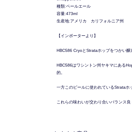
種類:ペールエール
容量:473ml
生産地:アメリカ カリフォルニア州
【インポーターより】
HBC586 CryoとStrataホップをつかい醸造
HBC586はワシントン州ヤキマにあるHo
的。
一方このビールに使われているStrat
これらの味わいが交わり合いバランス良く共