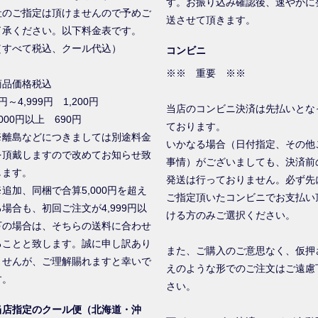
す。お振り込み確認後、速やかに
社のご指定は頂けませんので予めご
送させて頂きます。
了承ください。以下料金表です。
（すべて税込、クール代込）
コンビニ
※※ 重要 ※※
商品価格税込
円～4,999円 1,200円
当店のコンビニ決済は先払いとな
000円以上 690円
ております。
※離島などにつきましては別途料金
いかなる場合（日付指定、その他
を頂戴しますので改めてお知らせ致
事情）がございましても、決済前
します。
発送は行っておりません。必ず先
※追加、同梱で合算5,000円を超え
ご指定頂いたコンビニでお支払い
る場合も、初回ご注文が4,999円以
ける方のみご選択ください。
下の場合は、そちらの送料に合わせ
ることと致します。誠に申し訳あり
また、ご購入のご意思なく、仮押
ませんが、ご理解賜れますと幸いで
えのような形でのご注文はご遠慮
す。
さい。
当店指定のクール便（北海道・沖