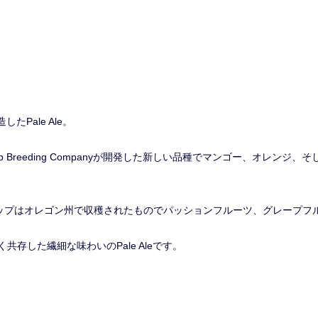
したPale Ale。
p Breeding Companyが開発した新しい品種でマンゴー、オレン
aホップはオレゴン州で収穫されたものでパッションフルーツ、グレープ
存した繊細な味わいのPale Aleです。