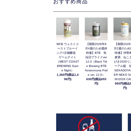
おすすめ商品
WCB ウェストコ
【期限2026年8
【期限2026
ーストブルーイ
月4週のため最終
月2週のため
ング×京都醸造
特価】BTB 気
特価】伊勢
ゲームナイト
仙沼プライドver
麦酒 ねこ
（WEST COAST
12.0（Black Tid
びき2026リ
BREWING Gam
e Brewing BTB
ーアル版 缶
e Night）
Kesennuma Prid
SEKADOYA
1,360円(税込1,4
e ver. 12.0）
ER NEKO S
96円)
630円(税込693
IKI2026 C
円)
900円(税込9
円)