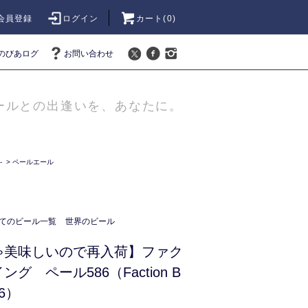
会員登録
ログイン
カート(
0
)
のびあログ
お問い合わせ
ールとの出逢いを、あなたに。
-
>
ペールエール
てのビール一覧
世界のビール
ゃ美味しいので再入荷】ファク
グ ペール586（Faction B
86）