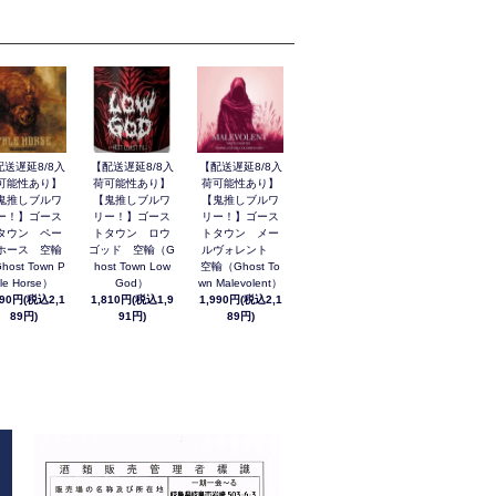
配送遅延8/8入
【配送遅延8/8入
【配送遅延8/8入
可能性あり】
荷可能性あり】
荷可能性あり】
鬼推しブルワ
【鬼推しブルワ
【鬼推しブルワ
ー！】ゴース
リー！】ゴース
リー！】ゴース
タウン ペー
トタウン ロウ
トタウン メー
ホース 空輸
ゴッド 空輸（G
ルヴォレント
host Town P
host Town Low
空輸（Ghost To
le Horse）
God）
wn Malevolent）
990円(税込2,1
1,810円(税込1,9
1,990円(税込2,1
89円)
91円)
89円)