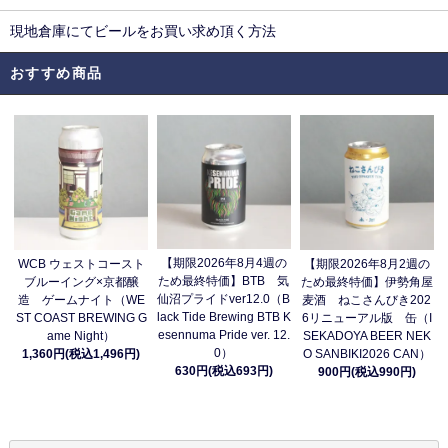
現地倉庫にてビールをお買い求め頂く方法
おすすめ商品
【期限2026年8月4週の
WCB ウェストコースト
【期限2026年8月2週の
ため最終特価】BTB 気
ブルーイング×京都醸
ため最終特価】伊勢角屋
仙沼プライドver12.0（B
造 ゲームナイト（WE
麦酒 ねこさんびき202
lack Tide Brewing BTB K
ST COAST BREWING G
6リニューアル版 缶（I
esennuma Pride ver. 12.
ame Night）
SEKADOYA BEER NEK
0）
1,360円(税込1,496円)
O SANBIKI2026 CAN）
630円(税込693円)
900円(税込990円)