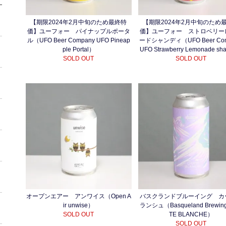
【期限2024年2月中旬のため最終特
【期限2024年2月中旬のため
価】ユーフォー パイナップルポータ
価】ユーフォー ストロベリー
ル（UFO Beer Company UFO Pineap
ードシャンディ（UFO Beer Com
ple Portal）
UFO Strawberry Lemonade s
SOLD OUT
SOLD OUT
オープンエアー アンワイス（Open A
バスクランドブルーイング カ
ir unwise）
ランシュ（Basqueland Brewin
SOLD OUT
TE BLANCHE）
SOLD OUT