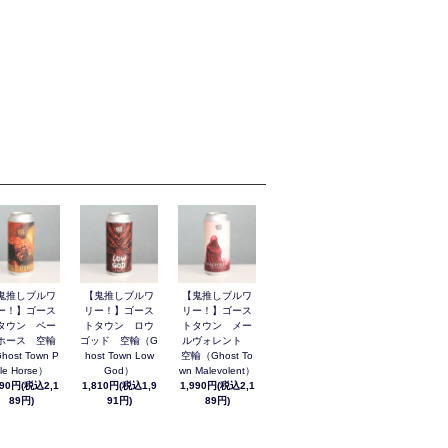
鬼推しブルワ
【鬼推しブルワ
【鬼推しブルワ
ー！】ゴース
リー！】ゴース
リー！】ゴース
タウン ペー
トタウン ロウ
トタウン メー
ホース 空輸
ゴッド 空輸（G
ルヴォレント
host Town P
host Town Low
空輸（Ghost To
le Horse）
God）
wn Malevolent）
990円(税込2,1
1,810円(税込1,9
1,990円(税込2,1
89円)
91円)
89円)