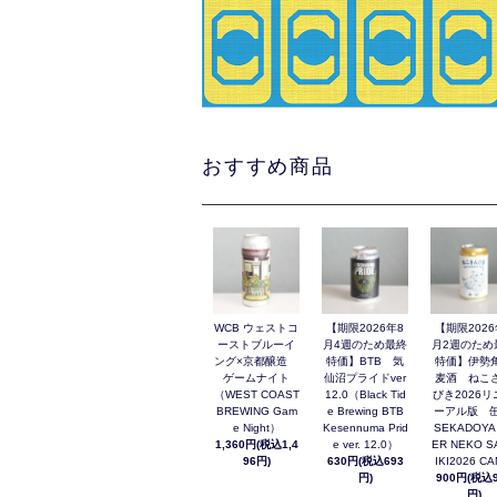
おすすめ商品
WCB ウェストコ
【期限2026年8
【期限2026
ーストブルーイ
月4週のため最終
月2週のため
ング×京都醸造
特価】BTB 気
特価】伊勢
ゲームナイト
仙沼プライドver
麦酒 ねこ
（WEST COAST
12.0（Black Tid
びき2026リ
BREWING Gam
e Brewing BTB
ーアル版 缶
e Night）
Kesennuma Prid
SEKADOYA
1,360円(税込1,4
e ver. 12.0）
ER NEKO S
96円)
630円(税込693
IKI2026 C
円)
900円(税込9
円)