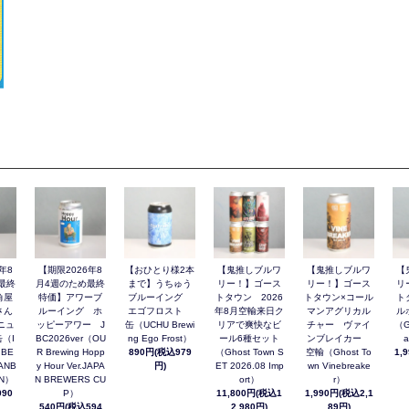
年8
【期限2026年8
【おひとり様2本
【鬼推しブルワ
【鬼推しブルワ
【
最終
月4週のため最終
まで】うちゅう
リー！】ゴース
リー！】ゴース
リ
角屋
特価】アワーブ
ブルーイング
トタウン 2026
トタウン×コール
ト
さん
ルーイング ホ
エゴフロスト
年8月空輸来日ク
マンアグリカル
ル
ニュ
ッピーアワー J
缶（UCHU Brewi
リアで爽快なビ
チャー ヴァイ
（G
（I
BC2026ver（OU
ng Ego Frost）
ール6種セット
ンブレイカー
a
 BE
R Brewing Hopp
890円(税込979
（Ghost Town S
空輸（Ghost To
1,
ANB
y Hour Ver.JAPA
円)
ET 2026.08 Imp
wn Vinebreake
AN）
N BREWERS CU
ort）
r）
90
P）
11,800円(税込1
1,990円(税込2,1
540円(税込594
2,980円)
89円)