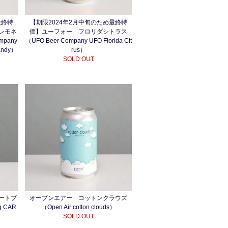
最終特
【期限2024年2月中旬のため最終特
レモネ
価】ユーフォー フロリダシトラス
pany
（UFO Beer Company UFO Florida Cit
handy）
rus）
SOLD OUT
ートブ
オープンエアー コットンクラウズ
g CAR
（Open Air cotton clouds）
SOLD OUT