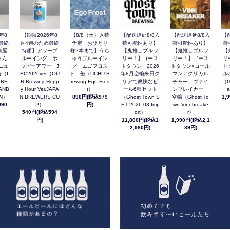
年8
【期限2026年8
【8/8（土）入荷
【配送遅延8/8入
【配送遅延8/8入
【
最終
月4週のため最終
予定・おひとり
荷可能性あり】
荷可能性あり】
荷
角屋
特価】アワーブ
様2本まで】うち
【鬼推しブルワ
【鬼推しブルワ
【
さん
ルーイング ホ
ゅうブルーイン
リー！】ゴース
リー！】ゴース
リ
ニュ
ッピーアワー J
グ エゴフロス
トタウン 2026
トタウン×コール
ト
（I
BC2026ver（OU
ト 缶（UCHU B
年8月空輸来日ク
マンアグリカル
ル
 BE
R Brewing Hopp
rewing Ego Fros
リアで爽快なビ
チャー ヴァイ
（G
ANB
y Hour Ver.JAPA
t）
ール6種セット
ンブレイカー
a
AN）
N BREWERS CU
890円(税込979
（Ghost Town S
空輸（Ghost To
1,
90
P）
円)
ET 2026.08 Imp
wn Vinebreake
540円(税込594
ort）
r）
円)
11,800円(税込1
1,990円(税込2,1
2,980円)
89円)