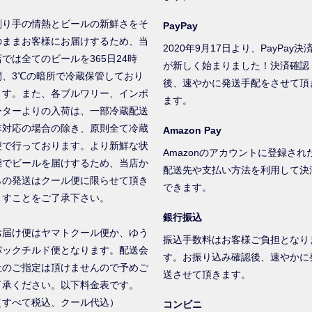
創り手の情熱とビールの新鮮さをそ
PayPay
のままお客様にお届けするため、当
2020年9月17日より、PayPay決
店では全てのビールを365日24時
が新しく始まりました！決済確認
間、3℃の暗所で冷蔵保管しており
後、速やかに発送手配をさせて頂
ます。また、各ブルワリー、インポ
ます。
ーターよりの入荷は、一部冷蔵配送
非対応の場合の除き、原則全て冷蔵
Amazon Pay
便で行っております。より新鮮な状
Amazonのアカウントに登録され
態でビールを届けするため、当店か
配送先や支払い方法を利用して決
らの発送はクール便に限らせて頂き
できます。
ますことをご了承下さい。
銀行振込
お届け便はヤマトクール便か、ゆう
振込手数料はお客様ご負担となり
パックチルド便となります。配送会
す。お振り込み確認後、速やかに
社のご指定は頂けませんので予めご
送させて頂きます。
了承ください。以下料金表です。
（すべて税込、クール代込）
コンビニ