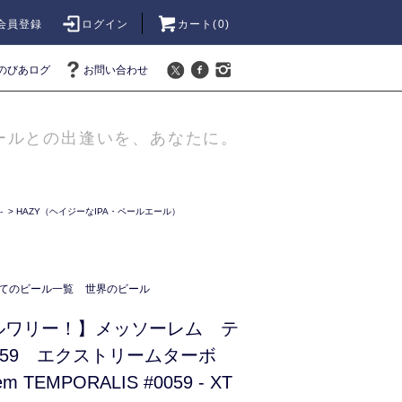
会員登録
ログイン
カート(
0
)
のびあログ
お問い合わせ
ールとの出逢いを、あなたに。
-
>
HAZY（ヘイジーなIPA・ペールエール）
てのビール一覧
世界のビール
ルワリー！】メッソーレム テ
059 エクストリームターボ
 TEMPORALIS #0059 - XT