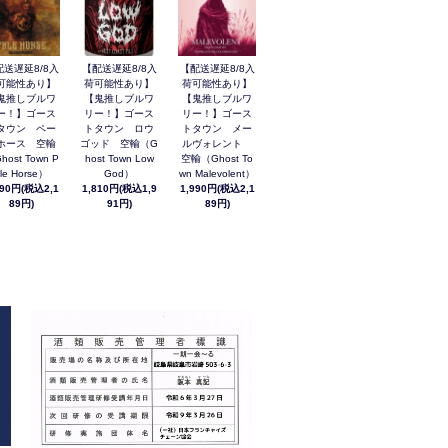
配送遅延8/8入
【配送遅延8/8入
【配送遅延8/8入
可能性あり】
荷可能性あり】
荷可能性あり】
鬼推しブルワ
【鬼推しブルワ
【鬼推しブルワ
ー！】ゴース
リー！】ゴース
リー！】ゴース
タウン ペー
トタウン ロウ
トタウン メー
ホース 空輸
ゴッド 空輸（G
ルヴォレント
host Town P
host Town Low
空輸（Ghost To
le Horse）
God）
wn Malevolent）
990円(税込2,1
1,810円(税込1,9
1,990円(税込2,1
89円)
91円)
89円)