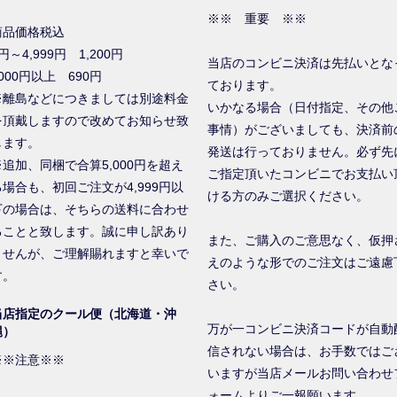
※※ 重要 ※※
商品価格税込
円～4,999円 1,200円
当店のコンビニ決済は先払いとな
000円以上 690円
ております。
※離島などにつきましては別途料金
いかなる場合（日付指定、その他
を頂戴しますので改めてお知らせ致
事情）がございましても、決済前
します。
発送は行っておりません。必ず先
※追加、同梱で合算5,000円を超え
ご指定頂いたコンビニでお支払い
る場合も、初回ご注文が4,999円以
ける方のみご選択ください。
下の場合は、そちらの送料に合わせ
ることと致します。誠に申し訳あり
また、ご購入のご意思なく、仮押
ませんが、ご理解賜れますと幸いで
えのような形でのご注文はご遠慮
す。
さい。
当店指定のクール便（北海道・沖
万が一コンビニ決済コードが自動
縄）
信されない場合は、お手数ではご
※※注意※※
いますが当店メールお問い合わせ
ォームよりご一報願います。