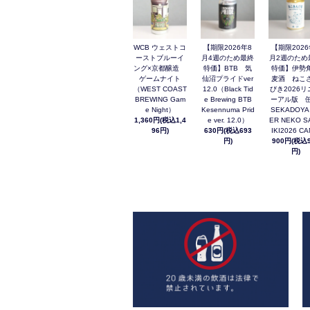
WCB ウェストコ
【期限2026年8
【期限2026
ーストブルーイ
月4週のため最終
月2週のため
ング×京都醸造
特価】BTB 気
特価】伊勢
ゲームナイト
仙沼プライドver
麦酒 ねこ
（WEST COAST
12.0（Black Tid
びき2026リ
BREWING Gam
e Brewing BTB
ーアル版 缶
e Night）
Kesennuma Prid
SEKADOYA
1,360円(税込1,4
e ver. 12.0）
ER NEKO S
96円)
630円(税込693
IKI2026 C
円)
900円(税込9
円)