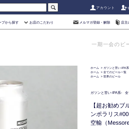
アカウント
ープから探す
お店のこだわり
メルマガ登録・解除
店主
一期一会のビ
ホーム
>
ガツンと苦い-IPA系
ホーム
>
全てのビール一覧
ホーム
>
世界のビール
ガツンと苦い-IPA系-
全
【超お勧めブ
ンポラリス#0
空輸（Messorem