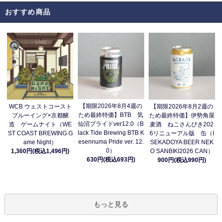
おすすめ商品
【期限2026年8月4週の
WCB ウェストコースト
【期限2026年8月2週の
ため最終特価】BTB 気
ブルーイング×京都醸
ため最終特価】伊勢角屋
仙沼プライドver12.0（B
造 ゲームナイト（WE
麦酒 ねこさんびき202
lack Tide Brewing BTB K
ST COAST BREWING G
6リニューアル版 缶（I
esennuma Pride ver. 12.
ame Night）
SEKADOYA BEER NEK
0）
1,360円(税込1,496円)
O SANBIKI2026 CAN）
630円(税込693円)
900円(税込990円)
もっと見る