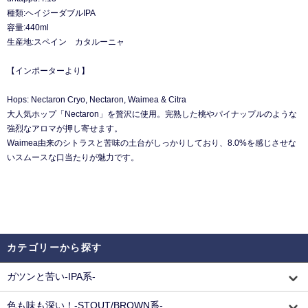
種類:ヘイジーダブルIPA
容量:440ml
生産地:スペイン カタルーニャ
【インポーターより】
Hops: Nectaron Cryo, Nectaron, Waimea & Citra
⼤⼈気ホップ「Nectaron」を贅沢に使⽤。完熟した桃やパイナップルのような
強烈なアロマが押し寄せます。
Waimea由来のシトラスと苦味の⼟台がしっかりしており、8.0%を感じさせな
いスムースな⼝当たりが魅⼒です。
カテゴリーから探す
ガツンと苦い-IPA系-
色も味も深い！-STOUT/BROWN系-