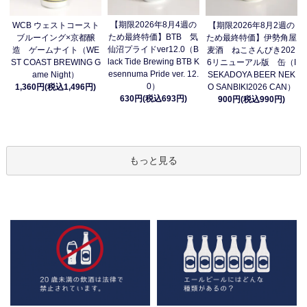
【期限2026年8月4週の
WCB ウェストコースト
【期限2026年8月2週の
ため最終特価】BTB 気
ブルーイング×京都醸
ため最終特価】伊勢角屋
仙沼プライドver12.0（B
造 ゲームナイト（WE
麦酒 ねこさんびき202
lack Tide Brewing BTB K
ST COAST BREWING G
6リニューアル版 缶（I
esennuma Pride ver. 12.
ame Night）
SEKADOYA BEER NEK
0）
1,360円(税込1,496円)
O SANBIKI2026 CAN）
630円(税込693円)
900円(税込990円)
もっと見る