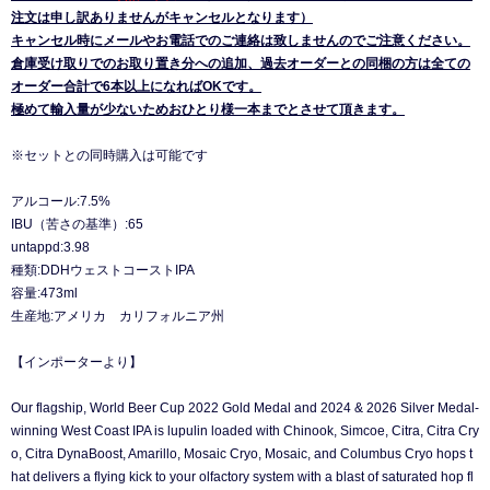
注文は申し訳ありませんがキャンセルとなります）
キャンセル時にメールやお電話でのご連絡は致しませんのでご注意ください。
倉庫受け取りでのお取り置き分への追加、過去オーダーとの同梱の方は全ての
オーダー合計で6本以上になればOKです。
極めて輸入量が少ないためおひとり様一本までとさせて頂きます。
※セットとの同時購入は可能です
アルコール:7.5%
IBU（苦さの基準）:65
untappd:3.98
種類:DDHウェストコーストIPA
容量:473ml
生産地:アメリカ カリフォルニア州
【インポーターより】
Our flagship, World Beer Cup 2022 Gold Medal and 2024 & 2026 Silver Medal-
winning West Coast IPA is lupulin loaded with Chinook, Simcoe, Citra, Citra Cry
o, Citra DynaBoost, Amarillo, Mosaic Cryo, Mosaic, and Columbus Cryo hops t
hat delivers a flying kick to your olfactory system with a blast of saturated hop fl