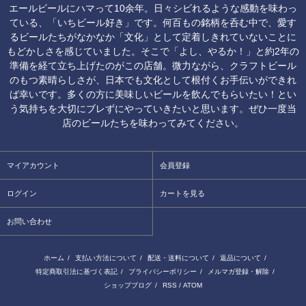
エールビールにハマって10余年。日々シビれるような感動を味わっ
ている、「いちビール好き」です。何百もの銘柄を呑む中で、愛す
るビールたちがなかなか「文化」として定着しきれていないことに
もどかしさを感じていました。そこで「よし、やるか！」と約2年の
準備を経て立ち上げたのがこの店舗。微力ながら、クラフトビール
のもつ素晴らしさが、日本でも文化として根付くお手伝いができれ
ば幸いです。多くの方に美味しいビールを飲んでもらいたい！とい
う気持ちを大切にブレずにやっていきたいと思います。ぜひ一度当
店のビールたちを味わってみてください。
マイアカウント
会員登録
ログイン
カートを見る
お問い合わせ
ホーム
/
支払い方法について
/
配送・送料について
/
返品について
/
特定商取引法に基づく表記
/
プライバシーポリシー
/
メルマガ登録・解除
/
ショップブログ
/
RSS
/
ATOM