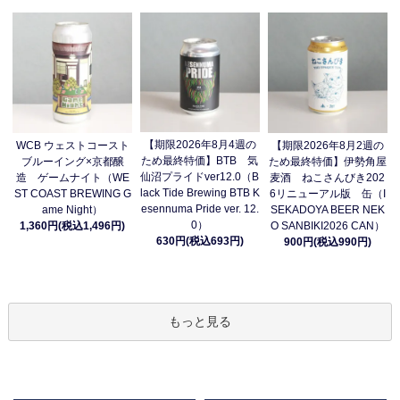
【期限2026年8月4週の
WCB ウェストコースト
【期限2026年8月2週の
ため最終特価】BTB 気
ブルーイング×京都醸
ため最終特価】伊勢角屋
仙沼プライドver12.0（B
造 ゲームナイト（WE
麦酒 ねこさんびき202
lack Tide Brewing BTB K
ST COAST BREWING G
6リニューアル版 缶（I
esennuma Pride ver. 12.
ame Night）
SEKADOYA BEER NEK
0）
1,360円(税込1,496円)
O SANBIKI2026 CAN）
630円(税込693円)
900円(税込990円)
もっと見る