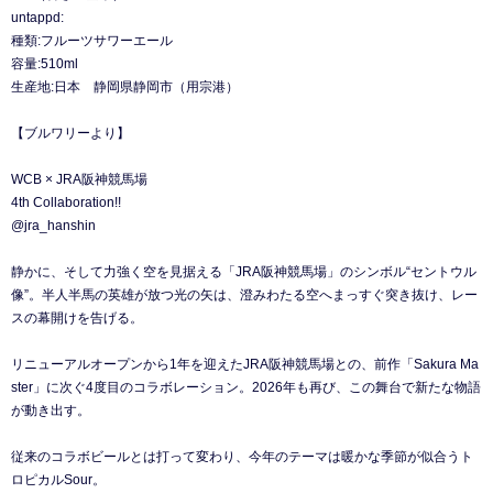
untappd:
種類:フルーツサワーエール
容量:510ml
生産地:日本 静岡県静岡市（用宗港）
【ブルワリーより】
WCB × JRA阪神競馬場
4th Collaboration!!
@jra_hanshin
静かに、そして力強く空を見据える「JRA阪神競馬場」のシンボル“セントウル
像”。半人半馬の英雄が放つ光の矢は、澄みわたる空へまっすぐ突き抜け、レー
スの幕開けを告げる。
リニューアルオープンから1年を迎えたJRA阪神競馬場との、前作「Sakura Ma
ster」に次ぐ4度目のコラボレーション。2026年も再び、この舞台で新たな物語
が動き出す。
従来のコラボビールとは打って変わり、今年のテーマは暖かな季節が似合うト
ロピカルSour。