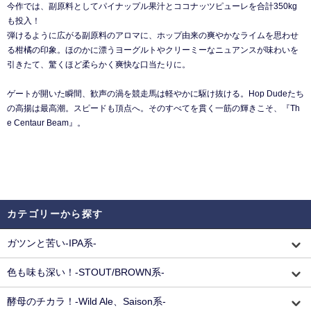
今作では、副原料としてパイナップル果汁とココナッツピューレを合計350kg
も投入！
弾けるように広がる副原料のアロマに、ホップ由来の爽やかなライムを思わせ
る柑橘の印象。ほのかに漂うヨーグルトやクリーミーなニュアンスが味わいを
引きたて、驚くほど柔らかく爽快な口当たりに。
ゲートが開いた瞬間、歓声の渦を競走馬は軽やかに駆け抜ける。Hop Dudeたち
の高揚は最高潮。スピードも頂点へ。そのすべてを貫く一筋の輝きこそ、『Th
e Centaur Beam』。
カテゴリーから探す
ガツンと苦い-IPA系-
色も味も深い！-STOUT/BROWN系-
酵母のチカラ！-Wild Ale、Saison系-