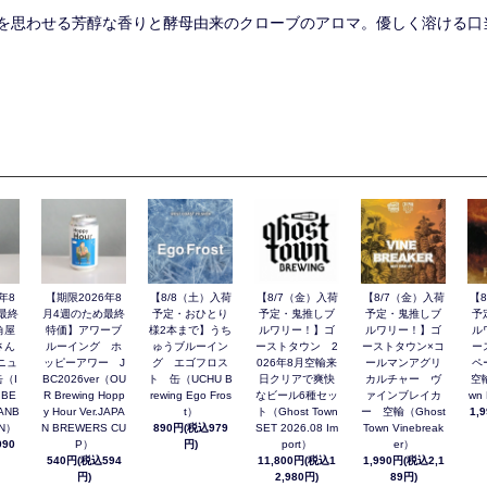
を思わせる芳醇な香りと酵母由来のクローブのアロマ。優しく溶ける口
年8
【期限2026年8
【8/8（土）入荷
【8/7（金）入荷
【8/7（金）入荷
【
最終
月4週のため最終
予定・おひとり
予定・鬼推しブ
予定・鬼推しブ
予
角屋
特価】アワーブ
様2本まで】うち
ルワリー！】ゴ
ルワリー！】ゴ
ル
さん
ルーイング ホ
ゅうブルーイン
ーストタウン 2
ーストタウン×コ
ー
ニュ
ッピーアワー J
グ エゴフロス
026年8月空輸来
ールマンアグリ
ペ
（I
BC2026ver（OU
ト 缶（UCHU B
日クリアで爽快
カルチャー ヴ
空輸
 BE
R Brewing Hopp
rewing Ego Fros
なビール6種セッ
ァインブレイカ
wn 
ANB
y Hour Ver.JAPA
t）
ト（Ghost Town
ー 空輸（Ghost
1,
AN）
N BREWERS CU
890円(税込979
SET 2026.08 Im
Town Vinebreak
90
P）
円)
port）
er）
540円(税込594
11,800円(税込1
1,990円(税込2,1
円)
2,980円)
89円)