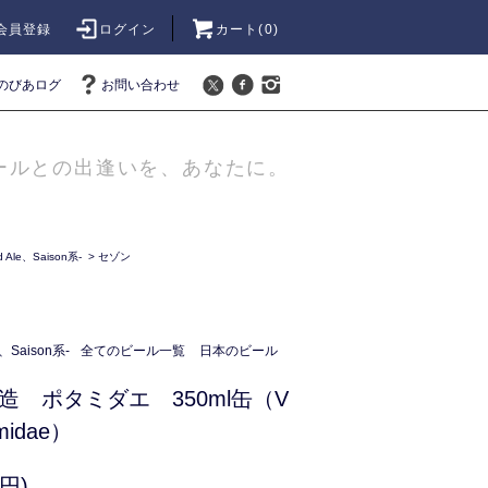
会員登録
ログイン
カート(
0
)
のびあログ
お問い合わせ
ールとの出逢いを、あなたに。
Ale、Saison系-
>
セゾン
、Saison系-
全てのビール一覧
日本のビール
造 ポタミダエ 350ml缶（V
midae）
円)