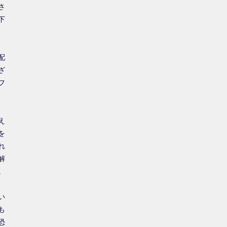
さ
下
配
ざ
フ
え
を
れ
解
。
い
も
恐