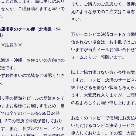
ることと致します。誠に申し訳あり
また、ご購入のご意思なく、仮押
ませんが、ご理解賜れますと幸いで
えのような形でのご注文はご遠慮
す。
さい。
当店指定のクール便（北海道・沖
万が一コンビニ決済コードが自動
縄）
信されない場合は、お手数ではご
※※注意※※
いますが当店メールお問い合わせ
ォームよりご一報願います。
北海道・沖縄 お住まいの方向けの
配送です。
以上ご協力頂けない方が今後も増
必ずお住まいの地域をご確認くださ
ますと、コンビニ決済のサービス
い。
終了せざるを得ない状況も考えら
ます。大変恐れ入りますが、ご理
創り手の情熱とビールの新鮮さをそ
の程よろしくお願い申し上げます
のままお客様にお届けするため、当
店では全てのビールを365日24時
お近くのコンビニで便利にお支払
間、3℃の暗所で冷蔵保管しており
いただけるコンビニ決済サービス
ます。また、各ブルワリー、インポ
導入しております。その際、大変
ーターよりの入荷は、一部冷蔵配送