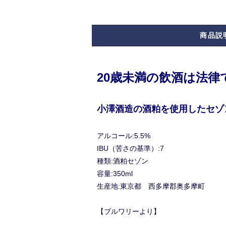
商品説
20歳未満の飲酒は法
小澤酒造の酒粕を使用したセゾ
アルコール:5.5%
IBU（苦さの基準）:7
種類:酒粕セゾン
容量:350ml
生産地:東京都 西多摩郡奥多摩町
【ブルワリーより】