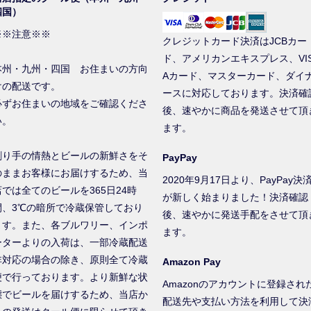
四国）
※※注意※※
クレジットカード決済はJCBカー
ド、アメリカンエキスプレス、VI
本州・九州・四国 お住まいの方向
Aカード、マスターカード、ダイ
けの配送です。
ースに対応しております。決済確
必ずお住まいの地域をご確認くださ
後、速やかに商品を発送させて頂
い。
ます。
創り手の情熱とビールの新鮮さをそ
PayPay
のままお客様にお届けするため、当
2020年9月17日より、PayPay決
店では全てのビールを365日24時
が新しく始まりました！決済確認
間、3℃の暗所で冷蔵保管しており
後、速やかに発送手配をさせて頂
ます。また、各ブルワリー、インポ
ます。
ーターよりの入荷は、一部冷蔵配送
非対応の場合の除き、原則全て冷蔵
Amazon Pay
便で行っております。より新鮮な状
Amazonのアカウントに登録され
態でビールを届けするため、当店か
配送先や支払い方法を利用して決