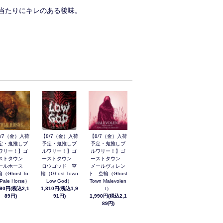
当たりにキレのある後味。
8/7（金）入荷
【8/7（金）入荷
【8/7（金）入荷
定・鬼推しブ
予定・鬼推しブ
予定・鬼推しブ
ワリー！】ゴ
ルワリー！】ゴ
ルワリー！】ゴ
ストタウン
ーストタウン
ーストタウン
ールホース
ロウゴッド 空
メールヴォレン
（Ghost To
輸（Ghost Town
ト 空輸（Ghost
Pale Horse）
Low God）
Town Malevolen
990円(税込2,1
1,810円(税込1,9
t）
89円)
91円)
1,990円(税込2,1
89円)