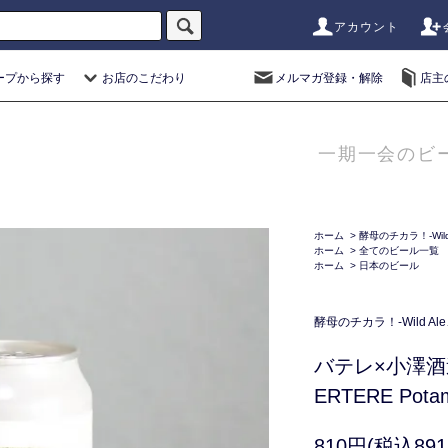
アカウント
ープから探す
お店のこだわり
メルマガ登録・解除
店主
一期一会のビ
ホーム
>
酵母のチカラ！-Wild 
ホーム
>
全てのビール一覧
ホーム
>
日本のビール
酵母のチカラ！-Wild Ale
バテレ×小澤酒
ERTERE Pota
810円(税込891