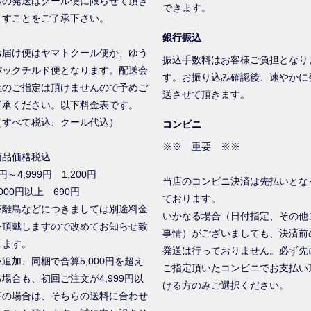
らの発送はクール便に限らせて頂き
できます。
ますことをご了承下さい。
銀行振込
お届け便はヤマトクール便か、ゆう
振込手数料はお客様ご負担となり
パックチルド便となります。配送会
す。お振り込み確認後、速やかに
社のご指定は頂けませんので予めご
送させて頂きます。
了承ください。以下料金表です。
（すべて税込、クール代込）
コンビニ
※※ 重要 ※※
商品価格税込
円～4,999円 1,200円
当店のコンビニ決済は先払いとな
000円以上 690円
ております。
※離島などにつきましては別途料金
いかなる場合（日付指定、その他
を頂戴しますので改めてお知らせ致
事情）がございましても、決済前
します。
発送は行っておりません。必ず先
※追加、同梱で合算5,000円を超え
ご指定頂いたコンビニでお支払い
る場合も、初回ご注文が4,999円以
ける方のみご選択ください。
下の場合は、そちらの送料に合わせ