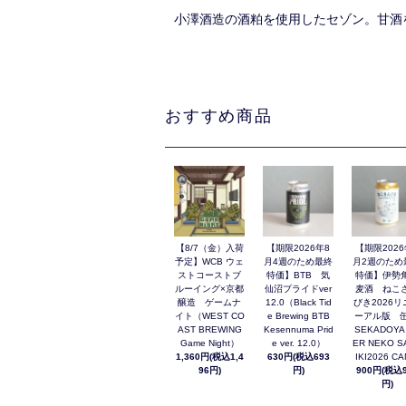
小澤酒造の酒粕を使用したセゾン。甘酒
おすすめ商品
【8/7（金）入荷
【期限2026年8
【期限2026
予定】WCB ウェ
月4週のため最終
月2週のため
ストコーストブ
特価】BTB 気
特価】伊勢
ルーイング×京都
仙沼プライドver
麦酒 ねこ
醸造 ゲームナ
12.0（Black Tid
びき2026リ
イト（WEST CO
e Brewing BTB
ーアル版 缶
AST BREWING
Kesennuma Prid
SEKADOYA
Game Night）
e ver. 12.0）
ER NEKO S
1,360円(税込1,4
630円(税込693
IKI2026 C
96円)
円)
900円(税込9
円)