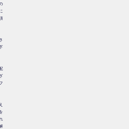
の
に
頂
さ
下
配
ざ
フ
え
を
れ
解