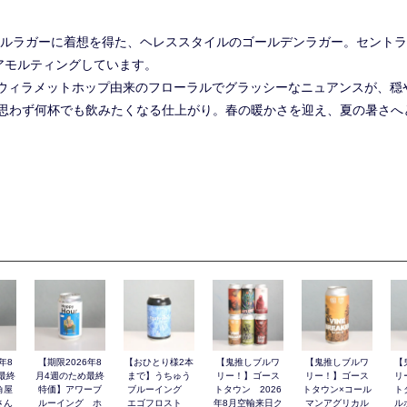
なペールラガーに着想を得た、ヘレススタイルのゴールデンラガー。セントラ
フロアモルティングしています。
育てられたウィラメットホップ由来のフローラルでグラッシーなニュアンスが
思わず何杯でも飲みたくなる仕上がり。春の暖かさを迎え、夏の暑さへ
年8
【期限2026年8
【おひとり様2本
【鬼推しブルワ
【鬼推しブルワ
【
最終
月4週のため最終
まで】うちゅう
リー！】ゴース
リー！】ゴース
リ
角屋
特価】アワーブ
ブルーイング
トタウン 2026
トタウン×コール
ト
さん
ルーイング ホ
エゴフロスト
年8月空輸来日ク
マンアグリカル
ル