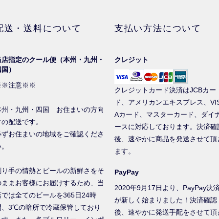
配送・送料について
支払い方法について
当店指定のクール便（本州・九州・
クレジット
四国）
※※注意※※
クレジットカード決済はJCBカー
ド、アメリカンエキスプレス、VI
本州・九州・四国 お住まいの方向
Aカード、マスターカード、ダイ
けの配送です。
ースに対応しております。決済確
必ずお住まいの地域をご確認くださ
後、速やかに商品を発送させて頂
い。
ます。
創り手の情熱とビールの新鮮さをそ
PayPay
のままお客様にお届けするため、当
2020年9月17日より、PayPay決
店では全てのビールを365日24時
が新しく始まりました！決済確認
間、3℃の暗所で冷蔵保管しており
後、速やかに発送手配をさせて頂