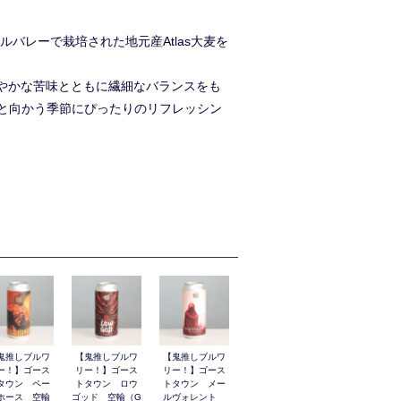
ルバレーで栽培された地元産Atlas大麦を
、穏やかな苦味とともに繊細なバランスをも
と向かう季節にぴったりのリフレッシン
鬼推しブルワ
【鬼推しブルワ
【鬼推しブルワ
ー！】ゴース
リー！】ゴース
リー！】ゴース
タウン ペー
トタウン ロウ
トタウン メー
ホース 空輸
ゴッド 空輸（G
ルヴォレント