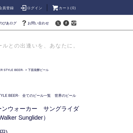
会員登録
ログイン
カート(
0
)
のびあログ
お問い合わせ
ールとの出逢いを、あなたに。
 STYLE BEER-
>
下面発酵ビール
LE BEER-
全てのビール一覧
世界のビール
ーンウォーカー サングライダ
Walker Sunglider）
円)