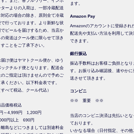
ます。また、各ブルワリー、インポ
ます。
ーターよりの入荷は、一部冷蔵配送
非対応の場合の除き、原則全て冷蔵
Amazon Pay
便で行っております。より新鮮な状
Amazonのアカウントに登録され
態でビールを届けするため、当店か
配送先や支払い方法を利用して決
らの発送はクール便に限らせて頂き
できます。
ますことをご了承下さい。
銀行振込
お届け便はヤマトクール便か、ゆう
振込手数料はお客様ご負担となり
パックチルド便となります。配送会
す。お振り込み確認後、速やかに
社のご指定は頂けませんので予めご
送させて頂きます。
了承ください。以下料金表です。
（すべて税込、クール代込）
コンビニ
※※ 重要 ※※
商品価格税込
円～4,999円 1,200円
当店のコンビニ決済は先払いとな
000円以上 690円
ております。
※離島などにつきましては別途料金
いかなる場合（日付指定、その他