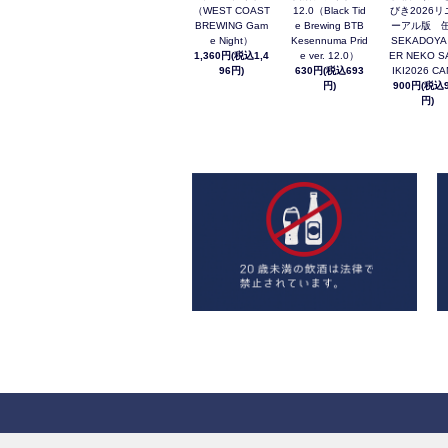
（WEST COAST
12.0（Black Tid
びき2026リ
BREWING Gam
e Brewing BTB
ーアル版 缶
e Night）
Kesennuma Prid
SEKADOYA
1,360円(税込1,4
e ver. 12.0）
ER NEKO S
96円)
630円(税込693
IKI2026 C
円)
900円(税込9
円)