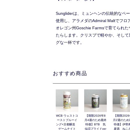
Sungliderは、ミュンヘンの伝統的
使用し、アラメダのAdmiral Maltで
オレゴン州Goschie Farmsで
たらします。クリスプで軽やか、そして
グな一杯です。
おすすめ商品
WCB ウェストコ
【期限2026年8
【期限2026
ーストブルーイ
月4週のため最終
月2週のため
ング×京都醸造
特価】BTB 気
特価】伊勢
ゲームナイト
仙沼プライドver
麦酒 ねこ