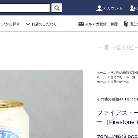
アカウント
ープから探す
お店のこだわり
メルマガ登録・解除
店主
一期一会のビ
ホーム
>
その他の種類-OTHER
ホーム
>
全てのビール一覧
ホーム
>
世界のビール
その他の種類-OTHER STY
ファイアスト
ー（Firestone 
790円(税込869