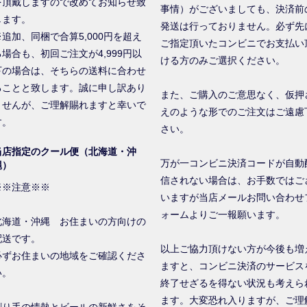
を頂戴しますので改めてお知らせ致
事情）がございましても、決済前
します。
発送は行っておりません。必ず先
※追加、同梱で合算5,000円を超え
ご指定頂いたコンビニでお支払い
る場合も、初回ご注文が4,999円以
ける方のみご選択ください。
下の場合は、そちらの送料に合わせ
ることと致します。誠に申し訳あり
また、ご購入のご意思なく、仮押
ませんが、ご理解賜れますと幸いで
えのような形でのご注文はご遠慮
す。
さい。
当店指定のクール便（北海道・沖
万が一コンビニ決済コードが自動
縄）
信されない場合は、お手数ではご
※※注意※※
いますが当店メールお問い合わせ
ォームよりご一報願います。
北海道・沖縄 お住まいの方向けの
配送です。
以上ご協力頂けない方が今後も増
必ずお住まいの地域をご確認くださ
ますと、コンビニ決済のサービス
い。
終了せざるを得ない状況も考えら
ます。大変恐れ入りますが、ご理
創り手の情熱とビールの新鮮さをそ