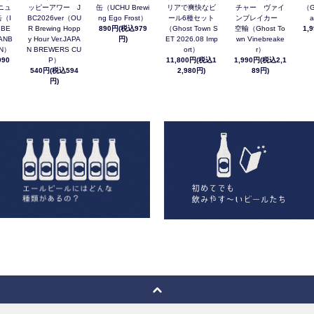
ニュ
ッピーアワー J
缶（UCHU Brewi
リアで爽快なビ
チャー ヴァイ
（G
（I
BC2026ver（OU
ng Ego Frost）
ール6種セット
ンブレイカー
a
 BE
R Brewing Hopp
890円(税込979
（Ghost Town S
空輸（Ghost To
1,
ANB
y Hour Ver.JAPA
円)
ET 2026.08 Imp
wn Vinebreake
AN）
N BREWERS CU
ort）
r）
90
P）
11,800円(税込1
1,990円(税込2,1
540円(税込594
2,980円)
89円)
円)