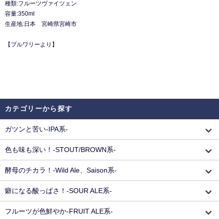
種類:フルーツヴァイツェン
容量:350ml
生産地:日本 宮崎県宮崎市
【ブルワリーより】
カテゴリーから探す
ガツンと苦い-IPA系-
色も味も深い！-STOUT/BROWN系-
酵母のチカラ！-Wild Ale、Saison系-
癖になる酸っぱさ！-SOUR ALE系-
フルーツが色鮮やか-FRUIT ALE系-