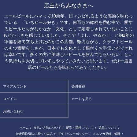
店主からみなさまへ
エールビールにハマって10余年。日々シビれるような感動を味わっ
ている、「いちビール好き」です。何百もの銘柄を呑む中で、愛す
るビールたちがなかなか「文化」として定着しきれていないことに
もどかしさを感じていました。そこで「よし、やるか！」と約2年の
準備を経て立ち上げたのがこの店舗。微力ながら、クラフトビール
のもつ素晴らしさが、日本でも文化として根付くお手伝いができれ
ば幸いです。多くの方に美味しいビールを飲んでもらいたい！とい
う気持ちを大切にブレずにやっていきたいと思います。ぜひ一度当
店のビールたちを味わってみてください。
マイアカウント
会員登録
ログイン
カートを見る
お問い合わせ
ホーム
/
支払い方法について
/
配送・送料について
/
返品について
/
特定商取引法に基づく表記
/
プライバシーポリシー
/
メルマガ登録・解除
/