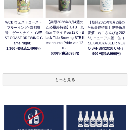
【期限2026年8月4週の
WCB ウェストコースト
【期限2026年8月2週の
ため最終特価】BTB 気
ブルーイング×京都醸
ため最終特価】伊勢角屋
仙沼プライドver12.0（B
造 ゲームナイト（WE
麦酒 ねこさんびき202
lack Tide Brewing BTB K
ST COAST BREWING G
6リニューアル版 缶（I
esennuma Pride ver. 12.
ame Night）
SEKADOYA BEER NEK
0）
1,360円(税込1,496円)
O SANBIKI2026 CAN）
630円(税込693円)
900円(税込990円)
もっと見る