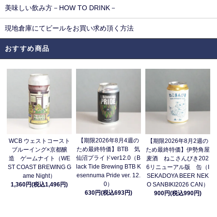
美味しい飲み方－HOW TO DRINK－
現地倉庫にてビールをお買い求め頂く方法
おすすめ商品
【期限2026年8月4週の
WCB ウェストコースト
【期限2026年8月2週の
ため最終特価】BTB 気
ブルーイング×京都醸
ため最終特価】伊勢角屋
仙沼プライドver12.0（B
造 ゲームナイト（WE
麦酒 ねこさんびき202
lack Tide Brewing BTB K
ST COAST BREWING G
6リニューアル版 缶（I
esennuma Pride ver. 12.
ame Night）
SEKADOYA BEER NEK
0）
1,360円(税込1,496円)
O SANBIKI2026 CAN）
630円(税込693円)
900円(税込990円)