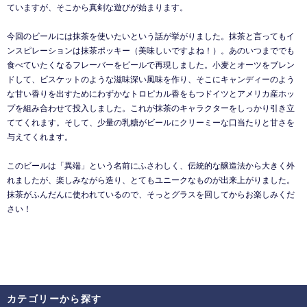
ていますが、そこから真剣な遊びが始まります。
今回のビールには抹茶を使いたいという話が挙がりました。抹茶と言ってもイ
ンスピレーションは抹茶ポッキー（美味しいですよね！）。あのいつまででも
食べていたくなるフレーバーをビールで再現しました。小麦とオーツをブレン
ドして、ビスケットのような滋味深い風味を作り、そこにキャンディーのよう
な甘い香りを出すためにわずかなトロピカル香をもつドイツとアメリカ産ホッ
プを組み合わせて投入しました。これが抹茶のキャラクターをしっかり引き立
ててくれます。そして、少量の乳糖がビールにクリーミーな口当たりと甘さを
与えてくれます。
このビールは「異端」という名前にふさわしく、伝統的な醸造法から大きく外
れましたが、楽しみながら造り、とてもユニークなものが出来上がりました。
抹茶がふんだんに使われているので、そっとグラスを回してからお楽しみくだ
さい！
カテゴリーから探す