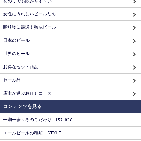
初めてでも飲みやす～い
女性にうれしいビールたち
贈り物に最適！熟成ビール
日本のビール
世界のビール
お得なセット商品
セール品
店主が選ぶお任せコース
コンテンツを見る
一期一会～るのこだわり－POLICY－
エールビールの種類－STYLE－