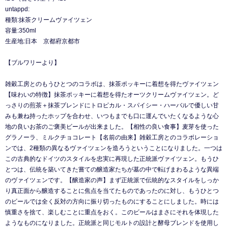
untappd:
種類:抹茶クリームヴァイツェン
容量:350ml
生産地:日本 京都府京都市
【ブルワリーより】
雑穀工房とのもうひとつのコラボは、抹茶ポッキーに着想を得たヴァイツェン
【味わいの特徴】抹茶ポッキーに着想を得たオーツクリームヴァイツェン。ど
っさりの煎茶＋抹茶ブレンドにトロピカル・スパイシー・ハーバルで優しい甘
みも兼ね持ったホップを合わせ、いつもまでも口に運んでいたくなるような心
地の良いお茶のご褒美ビールが出来ました。【相性の良い食事】麦芽を使った
グラノーラ、ミルクチョコレート【名前の由来】雑穀工房とのコラボレーショ
ンでは、2種類の異なるヴァイツェンを造ろうということになりました。一つは
この古典的なドイツのスタイルを忠実に再現した正統派ヴァイツェン。もうひ
とつは、伝統を築いてきた嘗ての醸造家たちが墓の中で転げまわるような異端
のヴァイツェンです。【醸造家の声】まず正統派で伝統的なスタイルをしっか
り真正面から醸造することに焦点を当てたものであったのに対し、もうひとつ
のビールでは全く反対の方向に振り切ったものにすることにしました。時には
慎重さを捨て、楽しむことに重点をおく。このビールはまさにそれを体現した
ようなものになりました。正統派と同じモルトの設計と酵母ブレンドを使用し