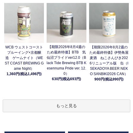
【期限2026年8月4週の
WCB ウェストコースト
【期限2026年8月2週の
ため最終特価】BTB 気
ブルーイング×京都醸
ため最終特価】伊勢角屋
仙沼プライドver12.0（B
造 ゲームナイト（WE
麦酒 ねこさんびき202
lack Tide Brewing BTB K
ST COAST BREWING G
6リニューアル版 缶（I
esennuma Pride ver. 12.
ame Night）
SEKADOYA BEER NEK
0）
1,360円(税込1,496円)
O SANBIKI2026 CAN）
630円(税込693円)
900円(税込990円)
もっと見る