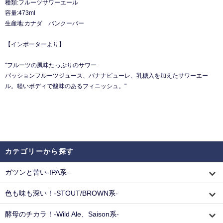
種類:フルーツサワーエール
容量:473ml
生産地:カナダ バンクーバー
【インポーターより】
"フルーツの風味たっぷりのサワー
パッションフルーツジュース、バナナピューレ、乳糖入を加えたサワーエー
ル。軽いボディで酸味のあるフィニッシュ。"
カテゴリーから探す
ガツンと苦い-IPA系-
色も味も深い！-STOUT/BROWN系-
酵母のチカラ！-Wild Ale、Saison系-