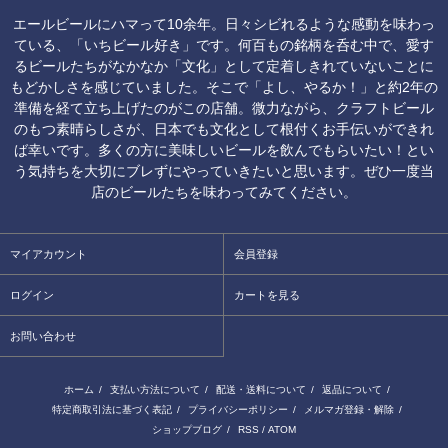
エールビールにハマって10余年。日々シビれるような感動を味わっ
ている、「いちビール好き」です。何百もの銘柄を呑む中で、愛す
るビールたちがなかなか「文化」として定着しきれていないことに
もどかしさを感じていました。そこで「よし、やるか！」と約2年の
準備を経て立ち上げたのがこの店舗。微力ながら、クラフトビール
のもつ素晴らしさが、日本でも文化として根付くお手伝いができれ
ば幸いです。多くの方に美味しいビールを飲んでもらいたい！とい
う気持ちを大切にブレずにやっていきたいと思います。ぜひ一度当
店のビールたちを味わってみてください。
マイアカウント
会員登録
ログイン
カートを見る
お問い合わせ
ホーム
/
支払い方法について
/
配送・送料について
/
返品について
/
特定商取引法に基づく表記
/
プライバシーポリシー
/
メルマガ登録・解除
/
ショップブログ
/
RSS
/
ATOM