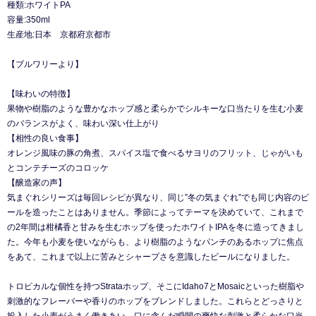
種類:ホワイトPA
容量:350ml
生産地:日本 京都府京都市
【ブルワリーより】
【味わいの特徴】
果物や樹脂のような豊かなホップ感と柔らかでシルキーな口当たりを生む小麦
のバランスがよく、味わい深い仕上がり
【相性の良い食事】
オレンジ風味の豚の角煮、スパイス塩で食べるサヨリのフリット、じゃがいも
とコンテチーズのコロッケ
【醸造家の声】
気まぐれシリーズは毎回レシピが異なり、同じ”冬の気まぐれ”でも同じ内容のビ
ールを造ったことはありません。季節によってテーマを決めていて、これまで
の2年間は柑橘香と甘みを生むホップを使ったホワイトIPAを冬に造ってきまし
た。今年も小麦を使いながらも、より樹脂のようなパンチのあるホップに焦点
をあて、これまで以上に苦みとシャープさを意識したビールになりました。
トロピカルな個性を持つStrataホップ、そこにIdaho7とMosaicといった樹脂や
刺激的なフレーバーや香りのホップをブレンドしました。これらとどっさりと