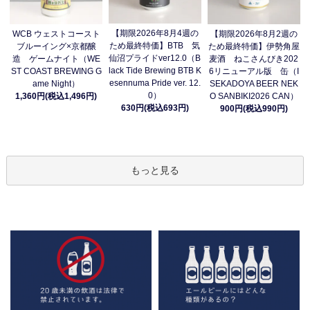
【期限2026年8月4週の
WCB ウェストコースト
【期限2026年8月2週の
ため最終特価】BTB 気
ブルーイング×京都醸
ため最終特価】伊勢角屋
仙沼プライドver12.0（B
造 ゲームナイト（WE
麦酒 ねこさんびき202
lack Tide Brewing BTB K
ST COAST BREWING G
6リニューアル版 缶（I
esennuma Pride ver. 12.
ame Night）
SEKADOYA BEER NEK
0）
1,360円(税込1,496円)
O SANBIKI2026 CAN）
630円(税込693円)
900円(税込990円)
もっと見る