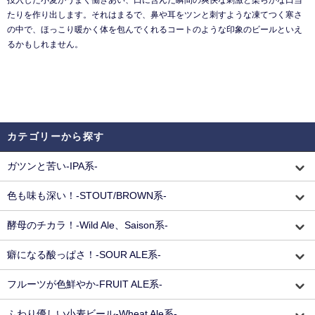
投入した小麦がうまく働きあい、口に含んだ瞬間の爽快な刺激と柔らかな口当
たりを作り出します。それはまるで、鼻や耳をツンと刺すような凍てつく寒さ
の中で、ほっこり暖かく体を包んでくれるコートのような印象のビールといえ
るかもしれません。
カテゴリーから探す
ガツンと苦い-IPA系-
色も味も深い！-STOUT/BROWN系-
酵母のチカラ！-Wild Ale、Saison系-
癖になる酸っぱさ！-SOUR ALE系-
フルーツが色鮮やか-FRUIT ALE系-
ふわり優しい小麦ビール-Wheat Ale系-