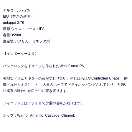
アルコール:7.2%
IBU（苦さの基準）:
untappd:3.76
種類:ウェストコーストIPA
容量:355ml
生産地:アメリカ ミネソタ州
【インポーターより】
パンクロックをイメージし作られたWest Coast IPA。
強烈なドラムとギターの音が交じり合い、それはもはやControlled Chaos （制
御されたカオス）・・・ 大量のホップでドライホッピングされており、力強い
柑橘系の味わいが口の中に響き渡ります。
フィニッシュはドライ目で少量の苦味が残ります。
ホップ：Warrior, Amarillo, Cascade, Chinook