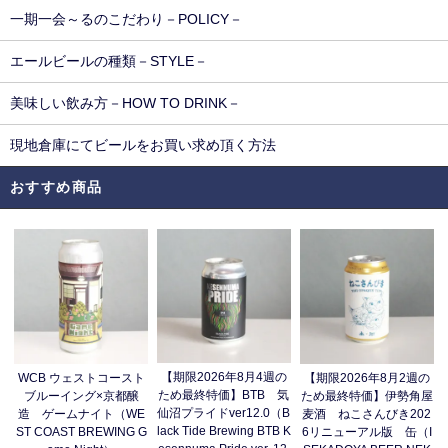
一期一会～るのこだわり－POLICY－
エールビールの種類－STYLE－
美味しい飲み方－HOW TO DRINK－
現地倉庫にてビールをお買い求め頂く方法
おすすめ商品
【期限2026年8月4週の
WCB ウェストコースト
【期限2026年8月2週の
ため最終特価】BTB 気
ブルーイング×京都醸
ため最終特価】伊勢角屋
仙沼プライドver12.0（B
造 ゲームナイト（WE
麦酒 ねこさんびき202
lack Tide Brewing BTB K
ST COAST BREWING G
6リニューアル版 缶（I