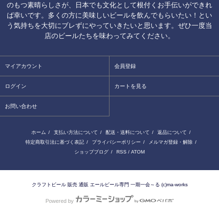
のもつ素晴らしさが、日本でも文化として根付くお手伝いができれ
ば幸いです。多くの方に美味しいビールを飲んでもらいたい！とい
う気持ちを大切にブレずにやっていきたいと思います。ぜひ一度当
店のビールたちを味わってみてください。
マイアカウント
会員登録
ログイン
カートを見る
お問い合わせ
ホーム
/
支払い方法について
/
配送・送料について
/
返品について
/
特定商取引法に基づく表記
/
プライバシーポリシー
/
メルマガ登録・解除
/
ショップブログ
/
RSS
/
ATOM
クラフトビール 販売 通販 エールビール専門 一期一会～る (c)ma-works
Powered by