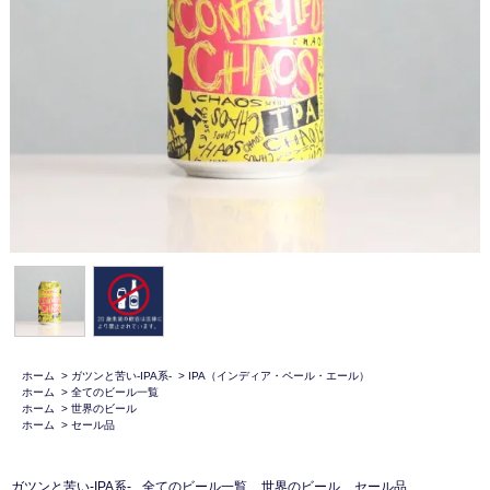
ホーム
>
ガツンと苦い-IPA系-
>
IPA（インディア・ペール・エール）
ホーム
>
全てのビール一覧
ホーム
>
世界のビール
ホーム
>
セール品
ガツンと苦い-IPA系-
全てのビール一覧
世界のビール
セール品