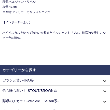
種類:ベルジャントリペル
容量:473ml
生産地:アメリカ カリフォルニア州
【インポーターより】
ハイビスカスを使って味わいを整えたベルジャントリプル。魅惑的な美しいル
ビー色の液体。
カテゴリーから探す
ガツンと苦い-IPA系-
色も味も深い！-STOUT/BROWN系-
酵母のチカラ！-Wild Ale、Saison系-