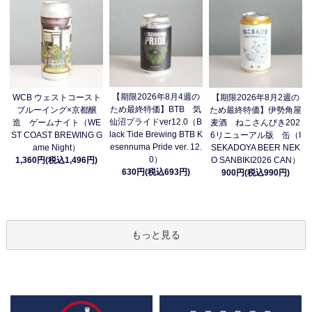
【期限2026年8月4週の
WCB ウェストコースト
【期限2026年8月2週の
ため最終特価】BTB 気
ブルーイング×京都醸
ため最終特価】伊勢角屋
仙沼プライドver12.0（B
造 ゲームナイト（WE
麦酒 ねこさんびき202
lack Tide Brewing BTB K
ST COAST BREWING G
6リニューアル版 缶（I
esennuma Pride ver. 12.
ame Night）
SEKADOYA BEER NEK
0）
1,360円(税込1,496円)
O SANBIKI2026 CAN）
630円(税込693円)
900円(税込990円)
もっと見る