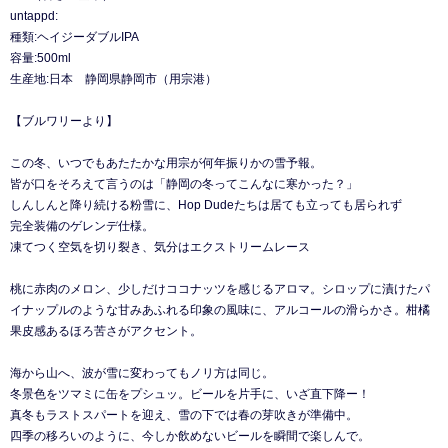
untappd:
種類:ヘイジーダブルIPA
容量:500ml
生産地:日本 静岡県静岡市（用宗港）
【ブルワリーより】
この冬、いつでもあたたかな用宗が何年振りかの雪予報。
皆が口をそろえて言うのは「静岡の冬ってこんなに寒かった？」
しんしんと降り続ける粉雪に、Hop Dudeたちは居ても立っても居られず
完全装備のゲレンデ仕様。
凍てつく空気を切り裂き、気分はエクストリームレース
桃に赤肉のメロン、少しだけココナッツを感じるアロマ。シロップに漬けたパ
イナップルのような甘みあふれる印象の風味に、アルコールの滑らかさ。柑橘
果皮感あるほろ苦さがアクセント。
海から山へ、波が雪に変わってもノリ方は同じ。
冬景色をツマミに缶をプシュッ。ビールを片手に、いざ直下降ー！
真冬もラストスパートを迎え、雪の下では春の芽吹きが準備中。
四季の移ろいのように、今しか飲めないビールを瞬間で楽しんで。