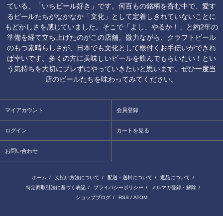
ている、「いちビール好き」です。何百もの銘柄を呑む中で、愛す
るビールたちがなかなか「文化」として定着しきれていないことに
もどかしさを感じていました。そこで「よし、やるか！」と約2年の
準備を経て立ち上げたのがこの店舗。微力ながら、クラフトビール
のもつ素晴らしさが、日本でも文化として根付くお手伝いができれ
ば幸いです。多くの方に美味しいビールを飲んでもらいたい！とい
う気持ちを大切にブレずにやっていきたいと思います。ぜひ一度当
店のビールたちを味わってみてください。
マイアカウント
会員登録
ログイン
カートを見る
お問い合わせ
ホーム
/
支払い方法について
/
配送・送料について
/
返品について
/
特定商取引法に基づく表記
/
プライバシーポリシー
/
メルマガ登録・解除
/
ショップブログ
/
RSS
/
ATOM