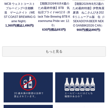
【期限2026年8月4週の
WCB ウェストコースト
【期限2026年8月2週の
ため最終特価】BTB 気
ブルーイング×京都醸
ため最終特価】伊勢角屋
仙沼プライドver12.0（B
造 ゲームナイト（WE
麦酒 ねこさんびき202
lack Tide Brewing BTB K
ST COAST BREWING G
6リニューアル版 缶（I
esennuma Pride ver. 12.
ame Night）
SEKADOYA BEER NEK
0）
1,360円(税込1,496円)
O SANBIKI2026 CAN）
630円(税込693円)
900円(税込990円)
もっと見る