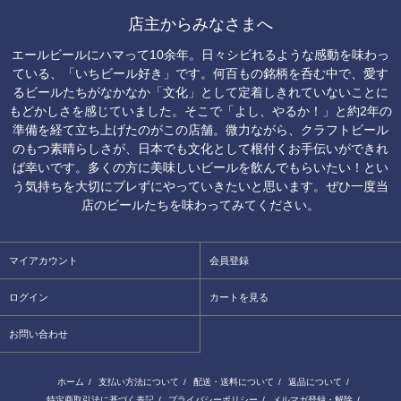
店主からみなさまへ
エールビールにハマって10余年。日々シビれるような感動を味わっ
ている、「いちビール好き」です。何百もの銘柄を呑む中で、愛す
るビールたちがなかなか「文化」として定着しきれていないことに
もどかしさを感じていました。そこで「よし、やるか！」と約2年の
準備を経て立ち上げたのがこの店舗。微力ながら、クラフトビール
のもつ素晴らしさが、日本でも文化として根付くお手伝いができれ
ば幸いです。多くの方に美味しいビールを飲んでもらいたい！とい
う気持ちを大切にブレずにやっていきたいと思います。ぜひ一度当
店のビールたちを味わってみてください。
マイアカウント
会員登録
ログイン
カートを見る
お問い合わせ
ホーム
/
支払い方法について
/
配送・送料について
/
返品について
/
特定商取引法に基づく表記
/
プライバシーポリシー
/
メルマガ登録・解除
/