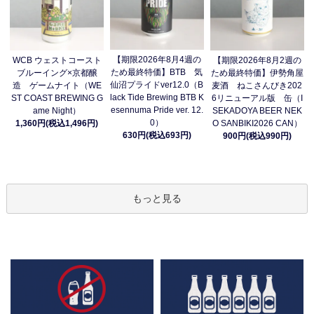
【期限2026年8月4週の
WCB ウェストコースト
【期限2026年8月2週の
ため最終特価】BTB 気
ブルーイング×京都醸
ため最終特価】伊勢角屋
仙沼プライドver12.0（B
造 ゲームナイト（WE
麦酒 ねこさんびき202
lack Tide Brewing BTB K
ST COAST BREWING G
6リニューアル版 缶（I
esennuma Pride ver. 12.
ame Night）
SEKADOYA BEER NEK
0）
1,360円(税込1,496円)
O SANBIKI2026 CAN）
630円(税込693円)
900円(税込990円)
もっと見る