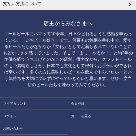
支払い方法について
店主からみなさまへ
エールビールにハマって10余年。日々シビれるような感動を味わっ
ている、「いちビール好き」です。何百もの銘柄を呑む中で、愛す
るビールたちがなかなか「文化」として定着しきれていないことに
もどかしさを感じていました。そこで「よし、やるか！」と約2年の
準備を経て立ち上げたのがこの店舗。微力ながら、クラフトビール
のもつ素晴らしさが、日本でも文化として根付くお手伝いができれ
ば幸いです。多くの方に美味しいビールを飲んでもらいたい！とい
う気持ちを大切にブレずにやっていきたいと思います。ぜひ一度当
店のビールたちを味わってみてください。
マイアカウント
会員登録
ログイン
カートを見る
お問い合わせ