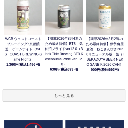
【期限2026年8月4週の
WCB ウェストコースト
【期限2026年8月2週の
ため最終特価】BTB 気
ブルーイング×京都醸
ため最終特価】伊勢角屋
仙沼プライドver12.0（B
造 ゲームナイト（WE
麦酒 ねこさんびき202
lack Tide Brewing BTB K
ST COAST BREWING G
6リニューアル版 缶（I
esennuma Pride ver. 12.
ame Night）
SEKADOYA BEER NEK
0）
1,360円(税込1,496円)
O SANBIKI2026 CAN）
630円(税込693円)
900円(税込990円)
もっと見る