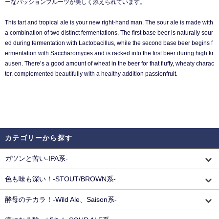
ーなパッションフルーツが美しく添えられています。
This tart and tropical ale is your new right-hand man. The sour ale is made with
a combination of two distinct fermentations. The first base beer is naturally sour
ed during fermentation with Lactobacillus, while the second base beer begins f
ermentation with Saccharomyces and is racked into the first beer during high kr
ausen. There’s a good amount of wheat in the beer for that fluffy, wheaty charac
ter, complemented beautifully with a healthy addition passionfruit.
カテゴリーから探す
ガツンと苦い-IPA系-
色も味も深い！-STOUT/BROWN系-
酵母のチカラ！-Wild Ale、Saison系-