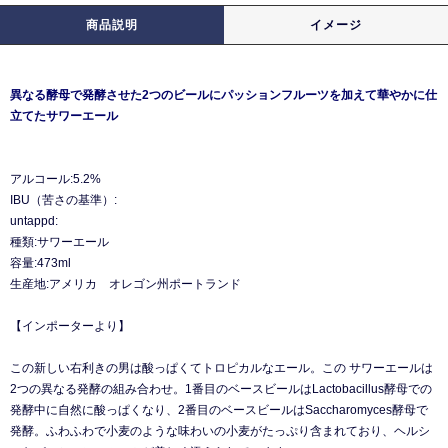
商品説明
イメージ
異なる酵母で発酵させた2つのビールにパッションフルーツを加えて華やかに仕
立てたサワーエール
アルコール:5.2%
IBU（苦さの基準）:
untappd:
種類:サワーエール
容量:473ml
生産地:アメリカ オレゴン州ポートランド
【インポーターより】
この新しい右利きの男は酸っぱくてトロピカルなエール。この サワーエールは
2つの異なる発酵の組み合わせ。1番目のベースビールはLactobacillus酵母での
発酵中に自然に酸っぱくなり、2番目のベースビールはSaccharomyces酵母で
発酵。ふわふわで小麦のような味わいの小麦がたっぷり含まれており、ヘルシ