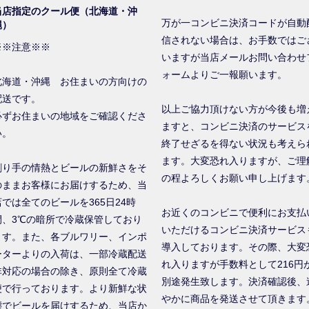
当店指定のクール便（北海道・沖
万が一コンビニ決済コードが自動
縄）
信されない場合は、お手数ではご
※※注意※※
いますが当店メールお問い合わせ
ォームよりご一報願います。
北海道・沖縄 お住まいの方向けの
配送です。
以上ご協力頂けない方が今後も増
必ずお住まいの地域をご確認くださ
ますと、コンビニ決済のサービス
い。
終了せざるを得ない状況も考えら
ます。大変恐れ入りますが、ご理
創り手の情熱とビールの新鮮さをそ
の程よろしくお願い申し上げます
のままお客様にお届けするため、当
店では全てのビールを365日24時
お近くのコンビニで便利にお支払
間、3℃の暗所で冷蔵保管しており
いただけるコンビニ決済サービス
ます。また、各ブルワリー、インポ
導入しております。その際、大変
ーターよりの入荷は、一部冷蔵配送
れ入りますが手数料として216円
非対応の場合の除き、原則全て冷蔵
別途発生致します。決済確認後、
便で行っております。より新鮮な状
やかに商品を発送させて頂きます
態でビールを届けするため、当店か