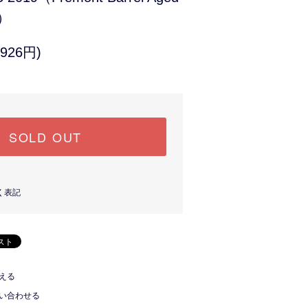
9）
926円)
SOLD OUT
く表記
える
い合わせる