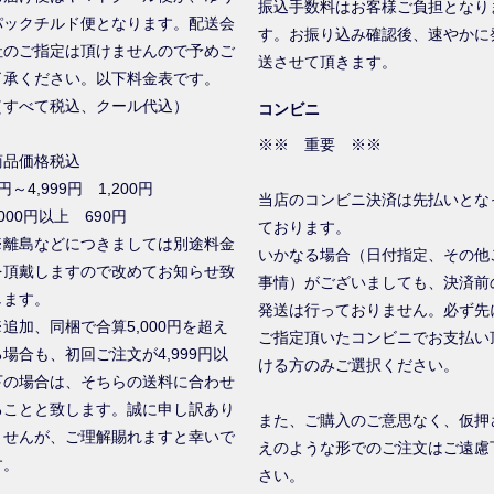
振込手数料はお客様ご負担となり
パックチルド便となります。配送会
す。お振り込み確認後、速やかに
社のご指定は頂けませんので予めご
送させて頂きます。
了承ください。以下料金表です。
（すべて税込、クール代込）
コンビニ
※※ 重要 ※※
商品価格税込
円～4,999円 1,200円
当店のコンビニ決済は先払いとな
000円以上 690円
ております。
※離島などにつきましては別途料金
いかなる場合（日付指定、その他
を頂戴しますので改めてお知らせ致
事情）がございましても、決済前
します。
発送は行っておりません。必ず先
※追加、同梱で合算5,000円を超え
ご指定頂いたコンビニでお支払い
る場合も、初回ご注文が4,999円以
ける方のみご選択ください。
下の場合は、そちらの送料に合わせ
ることと致します。誠に申し訳あり
また、ご購入のご意思なく、仮押
ませんが、ご理解賜れますと幸いで
えのような形でのご注文はご遠慮
す。
さい。