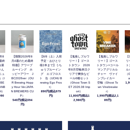
年8
【期限2026年8
【8/8（土）入荷
【鬼推しブルワ
【鬼推しブルワ
【
最終
月4週のため最終
予定・おひとり
リー！】ゴース
リー！】ゴース
リ
角屋
特価】アワーブ
様2本まで】うち
トタウン 2026
トタウン×コール
ト
さん
ルーイング ホ
ゅうブルーイン
年8月空輸来日ク
マンアグリカル
ル
ニュ
ッピーアワー J
グ エゴフロス
リアで爽快なビ
チャー ヴァイ
（G
（I
BC2026ver（OU
ト 缶（UCHU B
ール6種セット
ンブレイカー
a
 BE
R Brewing Hopp
rewing Ego Fros
（Ghost Town S
空輸（Ghost To
1,
ANB
y Hour Ver.JAPA
t）
ET 2026.08 Imp
wn Vinebreake
AN）
N BREWERS CU
890円(税込979
ort）
r）
90
P）
円)
11,800円(税込1
1,990円(税込2,1
540円(税込594
2,980円)
89円)
円)