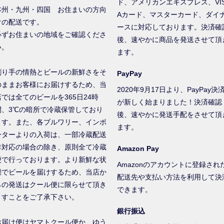
ド、アメリカンエキスプレス、VI
本州・九州・四国 お住まいの方向
Aカード、マスターカード、ダイ
けの配送です。
ースに対応しております。決済確
必ずお住まいの地域をご確認くださ
後、速やかに商品を発送させて頂
い。
ます。
創り手の情熱とビールの新鮮さをそ
PayPay
のままお客様にお届けするため、当
2020年9月17日より、PayPay決
店では全てのビールを365日24時
が新しく始まりました！決済確認
間、3℃の暗所で冷蔵保管しており
後、速やかに発送手配をさせて頂
ます。また、各ブルワリー、インポ
ます。
ーターよりの入荷は、一部冷蔵配送
非対応の場合の除き、原則全て冷蔵
Amazon Pay
便で行っております。より新鮮な状
Amazonのアカウントに登録され
態でビールを届けするため、当店か
配送先や支払い方法を利用して決
らの発送はクール便に限らせて頂き
できます。
ますことをご了承下さい。
銀行振込
お届け便はヤマトクール便か、ゆう