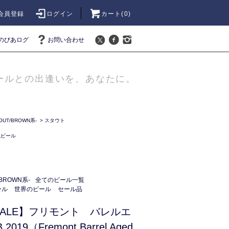
会員登録
ログイン
カート(
0
)
のびあログ
お問い合わせ
ールとの出逢いを、あなたに。
UT/BROWN系-
>
スタウト
成ビール
BROWN系-
全てのビール一覧
ール
世界のビール
セール品
ALE】フリモント バレルエ
019（Fremont Barrel Aged