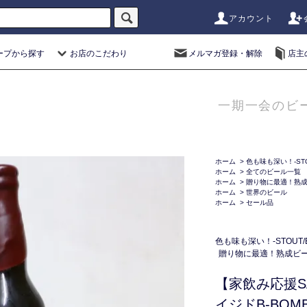
アカウント
ープから探す
お店のこだわり
メルマガ登録・解除
店主
一期一会のビ
ホーム
>
色も味も深い！-STO
ホーム
>
全てのビール一覧
ホーム
>
贈り物に最適！熟
ホーム
>
世界のビール
ホーム
>
セール品
色も味も深い！-STOUT/
贈り物に最適！熟成ビ
【家飲み応援S
イジドB-BOMB 2