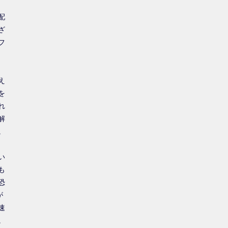
配
ざ
フ
え
を
れ
解
。
い
も
恐
が
速
。