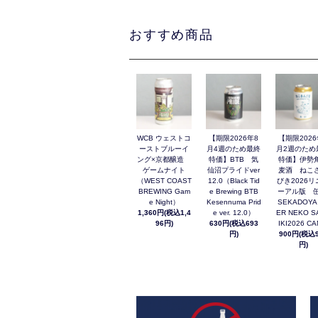
おすすめ商品
WCB ウェストコ
【期限2026年8
【期限2026
ーストブルーイ
月4週のため最終
月2週のため
ング×京都醸造
特価】BTB 気
特価】伊勢
ゲームナイト
仙沼プライドver
麦酒 ねこ
（WEST COAST
12.0（Black Tid
びき2026リ
BREWING Gam
e Brewing BTB
ーアル版 缶
e Night）
Kesennuma Prid
SEKADOYA
1,360円(税込1,4
e ver. 12.0）
ER NEKO S
96円)
630円(税込693
IKI2026 C
円)
900円(税込9
円)