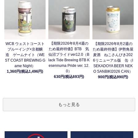
【期限2026年8月4週の
WCB ウェストコースト
【期限2026年8月2週の
ため最終特価】BTB 気
ブルーイング×京都醸
ため最終特価】伊勢角屋
仙沼プライドver12.0（B
造 ゲームナイト（WE
麦酒 ねこさんびき202
lack Tide Brewing BTB K
ST COAST BREWING G
6リニューアル版 缶（I
esennuma Pride ver. 12.
ame Night）
SEKADOYA BEER NEK
0）
1,360円(税込1,496円)
O SANBIKI2026 CAN）
630円(税込693円)
900円(税込990円)
もっと見る