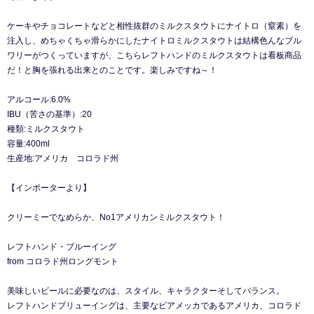
ケーキやチョコレートなどと相性抜群のミルクスタウトにナイトロ（窒素）を
注入し、めちゃくちゃ滑らかにしたナイトロミルクスタウトは結構色んなブル
ワリーがつくっていますが、こちらレフトハンドのミルクスタウトは看板商品
だ！と胸を張れる出来とのことです。楽しみですね～！
アルコール:6.0%
IBU（苦さの基準）:20
種類:ミルクスタウト
容量:400ml
生産地:アメリカ コロラド州
【インポーターより】
クリーミーでなめらか、No1アメリカンミルクスタウト！
レフトハンド・ブルーイング
from コロラド州ロングモント
美味しいビールに必要なのは、スタイル、キャラクターそしてバランス。
レフトハンドブリューイングは、主要なビアメッカであるアメリカ、コロラド