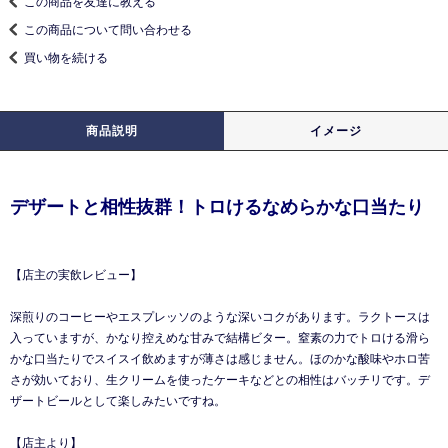
この商品を友達に教える
この商品について問い合わせる
買い物を続ける
商品説明
イメージ
デザートと相性抜群！トロけるなめらかな口当たり
【店主の実飲レビュー】
深煎りのコーヒーやエスプレッソのような深いコクがあります。ラクトースは
入っていますが、かなり控えめな甘みで結構ビター。窒素の力でトロける滑ら
かな口当たりでスイスイ飲めますが薄さは感じません。ほのかな酸味やホロ苦
さが効いており、生クリームを使ったケーキなどとの相性はバッチリです。デ
ザートビールとして楽しみたいですね。
【店主より】