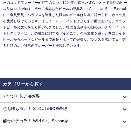
州のゴッドファーザー的存在の１つ。1994年に造った彼らにとって最初のビー
ルSawtooth Aleは、初めて出品したビールの祭典Great American Beer Festival
にて金賞受賞。バランスを追及した独自のビールは世界に認められ、数々の賞
を受賞し続けています。そして、レフトハンドはより多方面において、クラフ
トビールの文化を切り開いてきました。特に音楽やその他のカルチャーイベン
トとクラフトビールの融合に関するパイオニア。今も文化を築くと共にライト
ビールからハードなビールまで麦芽とホップの完璧なバランスを求めて日々努
力し類のない独自のフレーバーを実現しています。
カテゴリーから探す
ガツンと苦い-IPA系-
色も味も深い！-STOUT/BROWN系-
酵母のチカラ！-Wild Ale、Saison系-