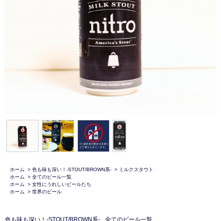
ホーム
>
色も味も深い！-STOUT/BROWN系-
>
ミルクスタウト
ホーム
>
全てのビール一覧
ホーム
>
女性にうれしいビールたち
ホーム
>
世界のビール
色も味も深い！-STOUT/BROWN系-
全てのビール一覧