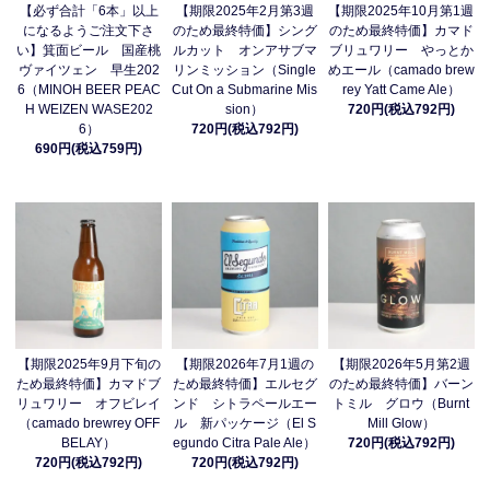
【必ず合計「6本」以上
【期限2025年2月第3週
【期限2025年10月第1週
になるようご注文下さ
のため最終特価】シング
のため最終特価】カマド
い】箕面ビール 国産桃
ルカット オンアサブマ
ブリュワリー やっとか
ヴァイツェン 早生202
リンミッション（Single
めエール（camado brew
6（MINOH BEER PEAC
Cut On a Submarine Mis
rey Yatt Came Ale）
H WEIZEN WASE202
sion）
720円(税込792円)
6）
720円(税込792円)
690円(税込759円)
【期限2025年9月下旬の
【期限2026年7月1週の
【期限2026年5月第2週
ため最終特価】カマドブ
ため最終特価】エルセグ
のため最終特価】バーン
リュワリー オフビレイ
ンド シトラペールエー
トミル グロウ（Burnt
（camado brewrey OFF
ル 新パッケージ（El S
Mill Glow）
BELAY）
egundo Citra Pale Ale）
720円(税込792円)
720円(税込792円)
720円(税込792円)