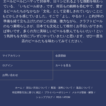
エールビールにハマって10余年。日々シビれるような感動を味わっ
ている、「いちビール好き」です。何百もの銘柄を呑む中で、愛す
るビールたちがなかなか「文化」として定着しきれていないことに
もどかしさを感じていました。そこで「よし、やるか！」と約2年の
準備を経て立ち上げたのがこの店舗。微力ながら、クラフトビール
のもつ素晴らしさが、日本でも文化として根付くお手伝いができれ
ば幸いです。多くの方に美味しいビールを飲んでもらいたい！とい
う気持ちを大切にブレずにやっていきたいと思います。ぜひ一度当
店のビールたちを味わってみてください。
マイアカウント
会員登録
ログイン
カートを見る
お問い合わせ
ホーム
/
支払い方法について
/
配送・送料について
/
返品について
/
特定商取引法に基づく表記
/
プライバシーポリシー
/
メルマガ登録・解除
/
ショップブログ
/
RSS
/
ATOM