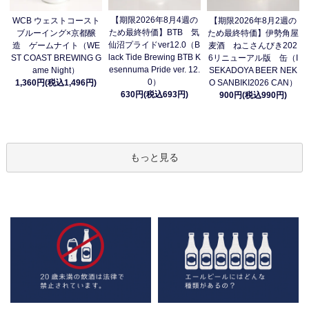
【期限2026年8月4週の
WCB ウェストコースト
【期限2026年8月2週の
ため最終特価】BTB 気
ブルーイング×京都醸
ため最終特価】伊勢角屋
仙沼プライドver12.0（B
造 ゲームナイト（WE
麦酒 ねこさんびき202
lack Tide Brewing BTB K
ST COAST BREWING G
6リニューアル版 缶（I
esennuma Pride ver. 12.
ame Night）
SEKADOYA BEER NEK
0）
1,360円(税込1,496円)
O SANBIKI2026 CAN）
630円(税込693円)
900円(税込990円)
もっと見る