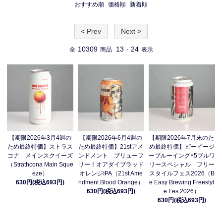
おすすめ順
価格順
新着順
< Prev
Next >
10309
13
24
全
商品
-
表示
【期限2026年3月4週の
【期限2026年6月4週の
【期限2026年7月末のた
ため最終特価】ストラス
ため最終特価】21stアメ
め最終特価】ビーイージ
コナ メインスクイーズ
ンドメント ブリューフ
ーブルーイング×5ブルワ
（Strathcona Main Sque
リー！オアダイブラッド
リースペシャル フリー
eze）
オレンジIPA（21st Ame
スタイルフェス2026（B
630円(税込693円)
ndment Blood Orange）
e Easy Brewing Freestyl
630円(税込693円)
e Fes 2026）
630円(税込693円)