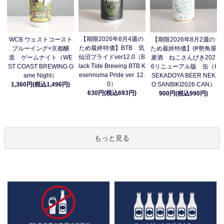
【期限2026年8月4週の
WCB ウェストコースト
【期限2026年8月2週の
ため最終特価】BTB 気
ブルーイング×京都醸
ため最終特価】伊勢角屋
仙沼プライドver12.0（B
造 ゲームナイト（WE
麦酒 ねこさんびき202
lack Tide Brewing BTB K
ST COAST BREWING G
6リニューアル版 缶（I
esennuma Pride ver. 12.
ame Night）
SEKADOYA BEER NEK
0）
1,360円(税込1,496円)
O SANBIKI2026 CAN）
630円(税込693円)
900円(税込990円)
もっと見る