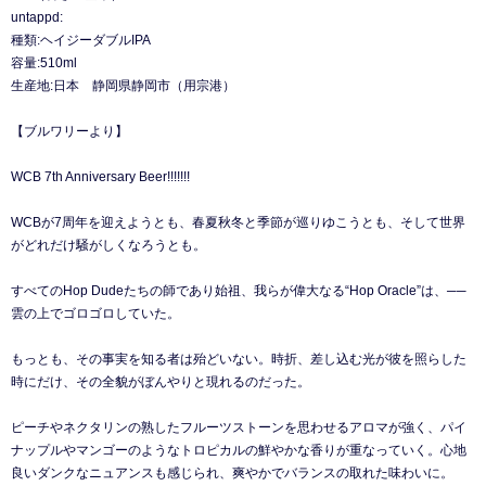
untappd:
種類:ヘイジーダブルIPA
容量:510ml
生産地:日本 静岡県静岡市（用宗港）
【ブルワリーより】
WCB 7th Anniversary Beer!!!!!!!
WCBが7周年を迎えようとも、春夏秋冬と季節が巡りゆこうとも、そして世界
がどれだけ騒がしくなろうとも。
すべてのHop Dudeたちの師であり始祖、我らが偉大なる“Hop Oracle”は、──
雲の上でゴロゴロしていた。
もっとも、その事実を知る者は殆どいない。時折、差し込む光が彼を照らした
時にだけ、その全貌がぼんやりと現れるのだった。
ピーチやネクタリンの熟したフルーツストーンを思わせるアロマが強く、パイ
ナップルやマンゴーのようなトロピカルの鮮やかな香りが重なっていく。心地
良いダンクなニュアンスも感じられ、爽やかでバランスの取れた味わいに。