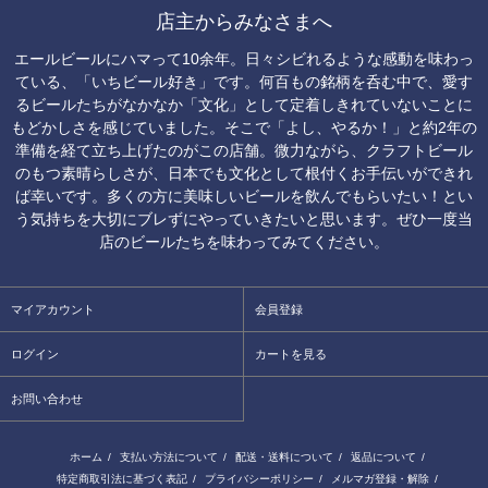
店主からみなさまへ
エールビールにハマって10余年。日々シビれるような感動を味わっ
ている、「いちビール好き」です。何百もの銘柄を呑む中で、愛す
るビールたちがなかなか「文化」として定着しきれていないことに
もどかしさを感じていました。そこで「よし、やるか！」と約2年の
準備を経て立ち上げたのがこの店舗。微力ながら、クラフトビール
のもつ素晴らしさが、日本でも文化として根付くお手伝いができれ
ば幸いです。多くの方に美味しいビールを飲んでもらいたい！とい
う気持ちを大切にブレずにやっていきたいと思います。ぜひ一度当
店のビールたちを味わってみてください。
マイアカウント
会員登録
ログイン
カートを見る
お問い合わせ
ホーム
/
支払い方法について
/
配送・送料について
/
返品について
/
特定商取引法に基づく表記
/
プライバシーポリシー
/
メルマガ登録・解除
/