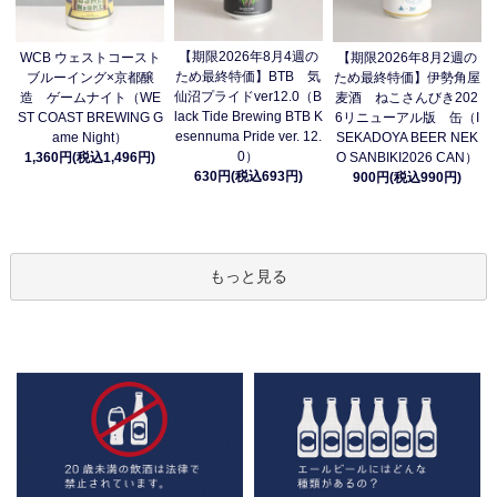
【期限2026年8月4週の
WCB ウェストコースト
【期限2026年8月2週の
ため最終特価】BTB 気
ブルーイング×京都醸
ため最終特価】伊勢角屋
仙沼プライドver12.0（B
造 ゲームナイト（WE
麦酒 ねこさんびき202
lack Tide Brewing BTB K
ST COAST BREWING G
6リニューアル版 缶（I
esennuma Pride ver. 12.
ame Night）
SEKADOYA BEER NEK
0）
1,360円(税込1,496円)
O SANBIKI2026 CAN）
630円(税込693円)
900円(税込990円)
もっと見る