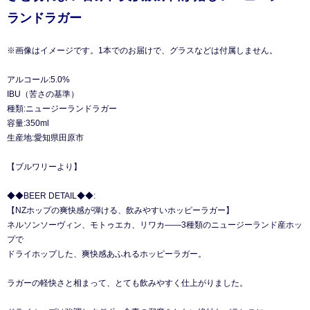
ランドラガー
※画像はイメージです。1本でのお届けで、グラスなどは付属しません。
アルコール:5.0%
IBU（苦さの基準）
種類:ニュージーランドラガー
容量:350ml
生産地:愛知県田原市
【ブルワリーより】
◆◆BEER DETAIL◆◆:
【NZホップの爽快感が弾ける、飲みやすいホッピーラガー】
ネルソンソーヴィン、モトゥエカ、リワカ――3種類のニュージーランド産ホッ
プで
ドライホップした、爽快感あふれるホッピーラガー。
ラガーの軽快さと相まって、とても飲みやすく仕上がりました。