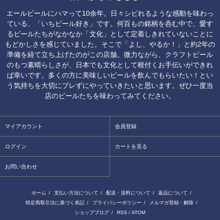
エールビールにハマって10余年。日々シビれるような感動を味わっ
ている、「いちビール好き」です。何百もの銘柄を呑む中で、愛す
るビールたちがなかなか「文化」として定着しきれていないことに
もどかしさを感じていました。そこで「よし、やるか！」と約2年の
準備を経て立ち上げたのがこの店舗。微力ながら、クラフトビール
のもつ素晴らしさが、日本でも文化として根付くお手伝いができれ
ば幸いです。多くの方に美味しいビールを飲んでもらいたい！とい
う気持ちを大切にブレずにやっていきたいと思います。ぜひ一度当
店のビールたちを味わってみてください。
マイアカウント
会員登録
ログイン
カートを見る
お問い合わせ
ホーム
/
支払い方法について
/
配送・送料について
/
返品について
/
特定商取引法に基づく表記
/
プライバシーポリシー
/
メルマガ登録・解除
/
ショップブログ
/
RSS
/
ATOM