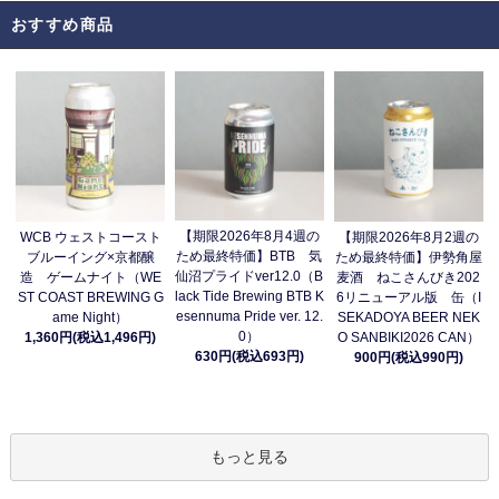
おすすめ商品
【期限2026年8月4週の
WCB ウェストコースト
【期限2026年8月2週の
ため最終特価】BTB 気
ブルーイング×京都醸
ため最終特価】伊勢角屋
仙沼プライドver12.0（B
造 ゲームナイト（WE
麦酒 ねこさんびき202
lack Tide Brewing BTB K
ST COAST BREWING G
6リニューアル版 缶（I
esennuma Pride ver. 12.
ame Night）
SEKADOYA BEER NEK
0）
1,360円(税込1,496円)
O SANBIKI2026 CAN）
630円(税込693円)
900円(税込990円)
もっと見る