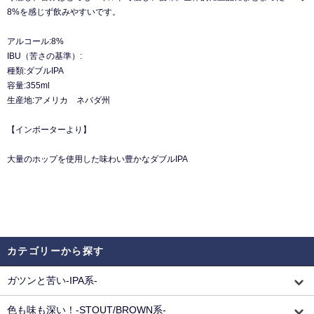
8%を感じず飲みやすいです。
アルコール:8%
IBU（苦さの基準）:
種類:ダブルIPA
容量:355ml
生産地:アメリカ ネバダ州
【インポーターより】
大量のホップを使用した味わい豊かなダブルIPA
カテゴリーから探す
ガツンと苦い-IPA系-
色も味も深い！-STOUT/BROWN系-