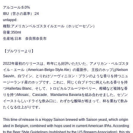
アルコール:6.0%
IBU（苦さの基準）:24
untappd:
種類:アメリカンベルゴスタイルエール（ホッピーセゾン）
容量:350ml
生産地:日本 奈良県奈良市
【ブルワリーより】
2022年最初のリリースは、昨年にも好評いただいた、アメリカン・ベルゴスタ
イル・エール（American-Belgo-Style Ale）の最新作。 主役のホップはNelson
Sauvin。白ワイン、とりわけソーヴィニヨン・ブランのような香りを持つニュ
ージーランド産のホップです。これに、同じく白ブドウに例えられる香りを持
つHallertau Blanc、そして、トロピカルフルーツやベリー、柑橘など複雑な香
りを持つMosaic、Cascade、Mandarina Bavariaを組み合わせました。セゾン
イーストらしいドライな飲み口に、わずかな酸味が相まって、杯を重ねて飲み
たくなる仕上がりです。
This time of release is a Hoppy Saison brewed with Saison yeast, which origin
ated in Belgium, combined with hops used in current American IPAs. According
to the Beer Style Guidelines (published by the US Brewers Association), this sty