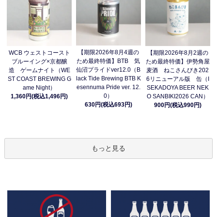
【期限2026年8月4週の
WCB ウェストコースト
【期限2026年8月2週の
ため最終特価】BTB 気
ブルーイング×京都醸
ため最終特価】伊勢角屋
仙沼プライドver12.0（B
造 ゲームナイト（WE
麦酒 ねこさんびき202
lack Tide Brewing BTB K
ST COAST BREWING G
6リニューアル版 缶（I
esennuma Pride ver. 12.
ame Night）
SEKADOYA BEER NEK
0）
1,360円(税込1,496円)
O SANBIKI2026 CAN）
630円(税込693円)
900円(税込990円)
もっと見る