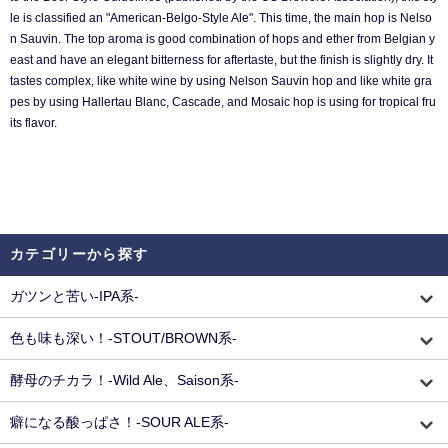
le is classified an "American-Belgo-Style Ale". This time, the main hop is Nelso
n Sauvin. The top aroma is good combination of hops and ether from Belgian y
east and have an elegant bitterness for aftertaste, but the finish is slightly dry. It
tastes complex, like white wine by using Nelson Sauvin hop and like white gra
pes by using Hallertau Blanc, Cascade, and Mosaic hop is using for tropical fru
its flavor.
カテゴリーから探す
ガツンと苦い-IPA系-
色も味も深い！-STOUT/BROWN系-
酵母のチカラ！-Wild Ale、Saison系-
癖になる酸っぱさ！-SOUR ALE系-