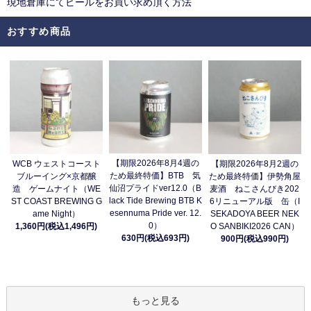
現地倉庫にてビールをお買い求め頂く方法
おすすめ商品
【期限2026年8月4週の
WCB ウェストコースト
【期限2026年8月2週の
ため最終特価】BTB 気
ブルーイング×京都醸
ため最終特価】伊勢角屋
仙沼プライドver12.0（B
造 ゲームナイト（WE
麦酒 ねこさんびき202
lack Tide Brewing BTB K
ST COAST BREWING G
6リニューアル版 缶（I
esennuma Pride ver. 12.
ame Night）
SEKADOYA BEER NEK
0）
1,360円(税込1,496円)
O SANBIKI2026 CAN）
630円(税込693円)
900円(税込990円)
もっと見る