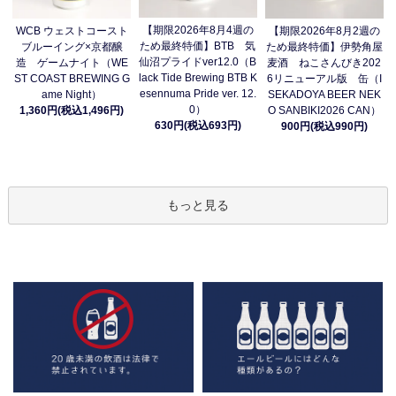
【期限2026年8月4週の
WCB ウェストコースト
【期限2026年8月2週の
ため最終特価】BTB 気
ブルーイング×京都醸
ため最終特価】伊勢角屋
仙沼プライドver12.0（B
造 ゲームナイト（WE
麦酒 ねこさんびき202
lack Tide Brewing BTB K
ST COAST BREWING G
6リニューアル版 缶（I
esennuma Pride ver. 12.
ame Night）
SEKADOYA BEER NEK
0）
1,360円(税込1,496円)
O SANBIKI2026 CAN）
630円(税込693円)
900円(税込990円)
もっと見る