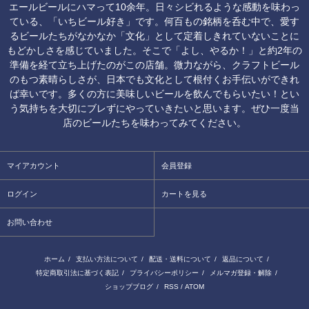
エールビールにハマって10余年。日々シビれるような感動を味わっ
ている、「いちビール好き」です。何百もの銘柄を呑む中で、愛す
るビールたちがなかなか「文化」として定着しきれていないことに
もどかしさを感じていました。そこで「よし、やるか！」と約2年の
準備を経て立ち上げたのがこの店舗。微力ながら、クラフトビール
のもつ素晴らしさが、日本でも文化として根付くお手伝いができれ
ば幸いです。多くの方に美味しいビールを飲んでもらいたい！とい
う気持ちを大切にブレずにやっていきたいと思います。ぜひ一度当
店のビールたちを味わってみてください。
マイアカウント
会員登録
ログイン
カートを見る
お問い合わせ
ホーム
/
支払い方法について
/
配送・送料について
/
返品について
/
特定商取引法に基づく表記
/
プライバシーポリシー
/
メルマガ登録・解除
/
ショップブログ
/
RSS
/
ATOM