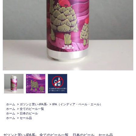
ホーム
>
ガツンと苦い-IPA系-
>
IPA（インディア・ペール・エール）
ホーム
>
全てのビール一覧
ホーム
>
日本のビール
ホーム
>
セール品
ガツンと苦い-IPA系-
全てのビール一覧
日本のビール
セール品