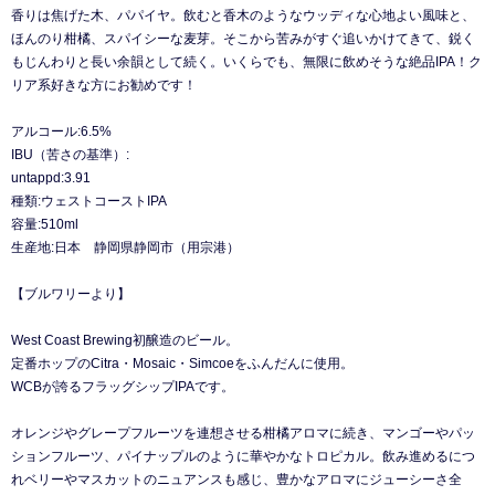
香りは焦げた木、パパイヤ。飲むと香木のようなウッディな心地よい風味と、
ほんのり柑橘、スパイシーな麦芽。そこから苦みがすぐ追いかけてきて、鋭く
もじんわりと長い余韻として続く。いくらでも、無限に飲めそうな絶品IPA！ク
リア系好きな方にお勧めです！
アルコール:6.5%
IBU（苦さの基準）:
untappd:3.91
種類:ウェストコーストIPA
容量:510ml
生産地:日本 静岡県静岡市（用宗港）
【ブルワリーより】
West Coast Brewing初醸造のビール。
定番ホップのCitra・Mosaic・Simcoeをふんだんに使用。
WCBが誇るフラッグシップIPAです。
オレンジやグレープフルーツを連想させる柑橘アロマに続き、マンゴーやパッ
ションフルーツ、パイナップルのように華やかなトロピカル。飲み進めるにつ
れベリーやマスカットのニュアンスも感じ、豊かなアロマにジューシーさ全