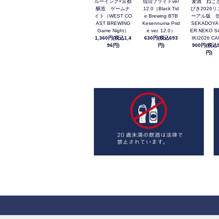
ルーイング×京都
仙沼プライドver
麦酒 ねこ
醸造 ゲームナ
12.0（Black Tid
びき2026リ
イト（WEST CO
e Brewing BTB
ーアル版 缶
AST BREWING
Kesennuma Prid
SEKADOYA
Game Night）
e ver. 12.0）
ER NEKO S
1,360円(税込1,4
630円(税込693
IKI2026 C
96円)
円)
900円(税込9
円)