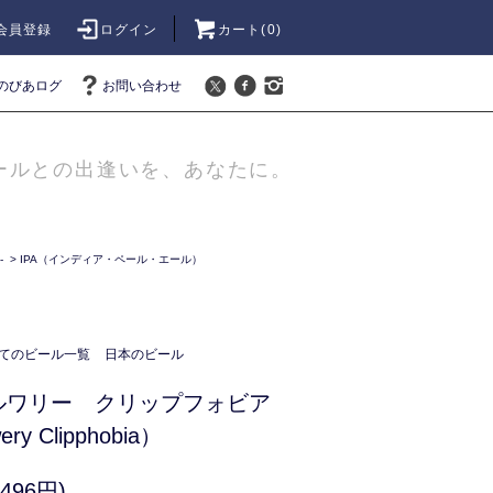
会員登録
ログイン
カート(
0
)
のびあログ
お問い合わせ
ールとの出逢いを、あなたに。
-
>
IPA（インディア・ペール・エール）
てのビール一覧
日本のビール
ルワリー クリップフォビア
ery Clipphobia）
496円)