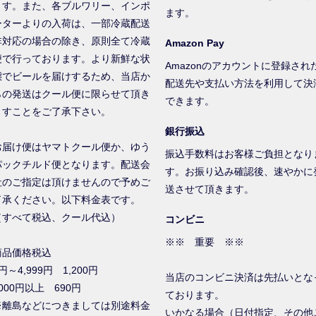
ます。また、各ブルワリー、インポ
ます。
ーターよりの入荷は、一部冷蔵配送
非対応の場合の除き、原則全て冷蔵
Amazon Pay
便で行っております。より新鮮な状
Amazonのアカウントに登録され
態でビールを届けするため、当店か
配送先や支払い方法を利用して決
らの発送はクール便に限らせて頂き
できます。
ますことをご了承下さい。
銀行振込
お届け便はヤマトクール便か、ゆう
振込手数料はお客様ご負担となり
パックチルド便となります。配送会
す。お振り込み確認後、速やかに
社のご指定は頂けませんので予めご
送させて頂きます。
了承ください。以下料金表です。
（すべて税込、クール代込）
コンビニ
※※ 重要 ※※
商品価格税込
円～4,999円 1,200円
当店のコンビニ決済は先払いとな
000円以上 690円
ております。
※離島などにつきましては別途料金
いかなる場合（日付指定、その他