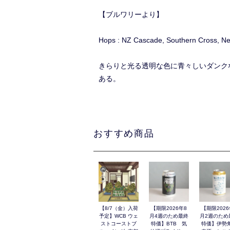
【ブルワリーより】
Hops : NZ Cascade, Southern Cross, Nec
きらりと光る透明な色に青々しいダンク
ある。
おすすめ商品
【8/7（金）入荷
【期限2026年8
【期限2026
予定】WCB ウェ
月4週のため最終
月2週のため
ストコーストブ
特価】BTB 気
特価】伊勢