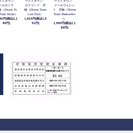
ストタウン
ーストタウン
ーストタウン
ールホース
ロウゴッド 空
メールヴォレン
（Ghost To
輸（Ghost Town
ト 空輸（Ghost
Pale Horse）
Low God）
Town Malevolen
990円(税込2,1
1,810円(税込1,9
t）
89円)
91円)
1,990円(税込2,1
89円)