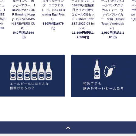
さん
ルーイング ホ
ゅうブルーイン
ーストタウン 2
ーストタウン×コ
ー
ニュ
ッピーアワー J
グ エゴフロス
026年8月空輸来
ールマンアグリ
ペ
（I
BC2026ver（OU
ト 缶（UCHU B
日クリアで爽快
カルチャー ヴ
空輸
 BE
R Brewing Hopp
rewing Ego Fros
なビール6種セッ
ァインブレイカ
wn 
ANB
y Hour Ver.JAPA
t）
ト（Ghost Town
ー 空輸（Ghost
1,
AN）
N BREWERS CU
890円(税込979
SET 2026.08 Im
Town Vinebreak
90
P）
円)
port）
er）
540円(税込594
11,800円(税込1
1,990円(税込2,1
円)
2,980円)
89円)