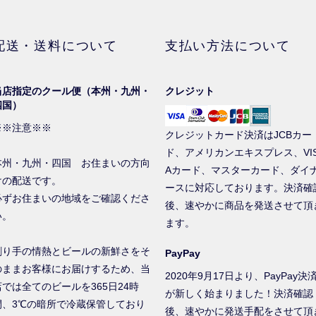
配送・送料について
支払い方法について
当店指定のクール便（本州・九州・
クレジット
四国）
※※注意※※
クレジットカード決済はJCBカー
ド、アメリカンエキスプレス、VI
本州・九州・四国 お住まいの方向
Aカード、マスターカード、ダイ
けの配送です。
ースに対応しております。決済確
必ずお住まいの地域をご確認くださ
後、速やかに商品を発送させて頂
い。
ます。
創り手の情熱とビールの新鮮さをそ
PayPay
のままお客様にお届けするため、当
2020年9月17日より、PayPay決
店では全てのビールを365日24時
が新しく始まりました！決済確認
間、3℃の暗所で冷蔵保管しており
後、速やかに発送手配をさせて頂