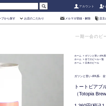
アカウント
ープから探す
お店のこだわり
メルマガ登録・解除
店主
一期一会のビ
ホーム
>
ガツンと苦い-IPA系
ホーム
>
全てのビール一覧
ホーム
>
日本のビール
ガツンと苦い-IPA系-
全
トートピアブ
（Totopia Brew
1,360円(税込1,