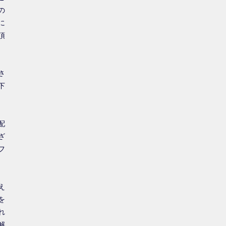
の
に
頂
さ
下
配
ざ
フ
え
を
れ
解