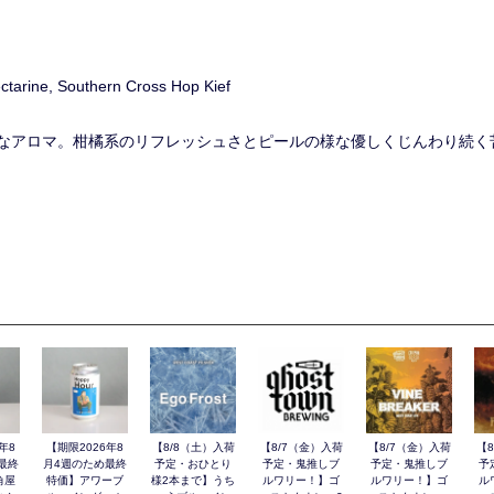
tarine, Southern Cross Hop Kief
なアロマ。柑橘系のリフレッシュさとピールの様な優しくじんわり続く
年8
【期限2026年8
【8/8（土）入荷
【8/7（金）入荷
【8/7（金）入荷
【
最終
月4週のため最終
予定・おひとり
予定・鬼推しブ
予定・鬼推しブ
予
角屋
特価】アワーブ
様2本まで】うち
ルワリー！】ゴ
ルワリー！】ゴ
ル