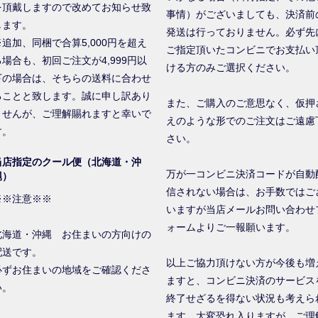
を頂戴しますので改めてお知らせ致
事情）がございましても、決済前
します。
発送は行っておりません。必ず先
※追加、同梱で合算5,000円を超え
ご指定頂いたコンビニでお支払い
る場合も、初回ご注文が4,999円以
ける方のみご選択ください。
下の場合は、そちらの送料に合わせ
ることと致します。誠に申し訳あり
また、ご購入のご意思なく、仮押
ませんが、ご理解賜れますと幸いで
えのような形でのご注文はご遠慮
す。
さい。
当店指定のクール便（北海道・沖
万が一コンビニ決済コードが自動
縄）
信されない場合は、お手数ではご
※※注意※※
いますが当店メールお問い合わせ
ォームよりご一報願います。
北海道・沖縄 お住まいの方向けの
配送です。
以上ご協力頂けない方が今後も増
必ずお住まいの地域をご確認くださ
ますと、コンビニ決済のサービス
い。
終了せざるを得ない状況も考えら
ます。大変恐れ入りますが、ご理