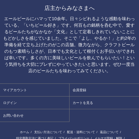
店主からみなさまへ
エールビールにハマって10余年。日々シビれるような感動を味わっ
ている、「いちビール好き」です。何百もの銘柄を呑む中で、愛す
るビールたちがなかなか「文化」として定着しきれていないことに
もどかしさを感じていました。そこで「よし、やるか！」と約2年の
準備を経て立ち上げたのがこの店舗。微力ながら、クラフトビール
のもつ素晴らしさが、日本でも文化として根付くお手伝いができれ
ば幸いです。多くの方に美味しいビールを飲んでもらいたい！とい
う気持ちを大切にブレずにやっていきたいと思います。ぜひ一度当
店のビールたちを味わってみてください。
マイアカウント
会員登録
ログイン
カートを見る
お問い合わせ
ホーム
/
支払い方法について
/
配送・送料について
/
返品について
/
特定商取引法に基づく表記
/
プライバシーポリシー
/
メルマガ登録・解除
/