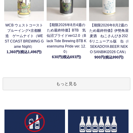
【期限2026年8月4週の
WCB ウェストコースト
【期限2026年8月2週の
ため最終特価】BTB 気
ブルーイング×京都醸
ため最終特価】伊勢角屋
仙沼プライドver12.0（B
造 ゲームナイト（WE
麦酒 ねこさんびき202
lack Tide Brewing BTB K
ST COAST BREWING G
6リニューアル版 缶（I
esennuma Pride ver. 12.
ame Night）
SEKADOYA BEER NEK
0）
1,360円(税込1,496円)
O SANBIKI2026 CAN）
630円(税込693円)
900円(税込990円)
もっと見る