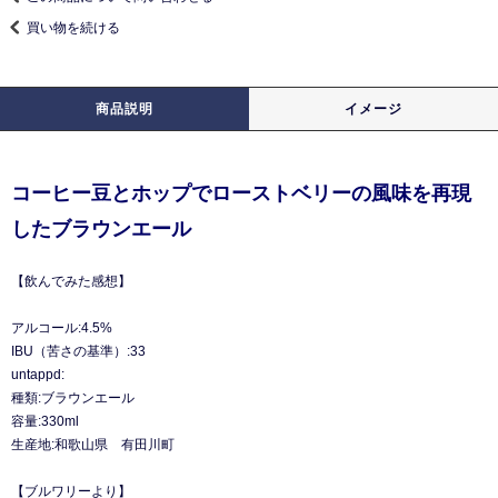
買い物を続ける
商品説明
イメージ
コーヒー豆とホップでローストベリーの風味を再現
したブラウンエール
【飲んでみた感想】
アルコール:4.5%
IBU（苦さの基準）:33
untappd:
種類:ブラウンエール
容量:330ml
生産地:和歌山県 有田川町
【ブルワリーより】