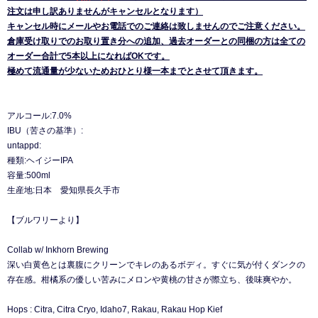
注文は申し訳ありませんがキャンセルとなります）
キャンセル時にメールやお電話でのご連絡は致しませんのでご注意ください。
倉庫受け取りでのお取り置き分への追加、過去オーダーとの同梱の方は全ての
オーダー合計で5本以上になればOKです。
極めて流通量が少ないためおひとり様一本までとさせて頂きます。
アルコール:7.0%
IBU（苦さの基準）:
untappd:
種類:ヘイジーIPA
容量:500ml
生産地:日本 愛知県長久手市
【ブルワリーより】
Collab w/ Inkhorn Brewing
深い白黄色とは裏腹にクリーンでキレのあるボディ。すぐに気が付くダンクの
存在感。柑橘系の優しい苦みにメロンや黄桃の甘さが際立ち、後味爽やか。
Hops : Citra, Citra Cryo, Idaho7, Rakau, Rakau Hop Kief