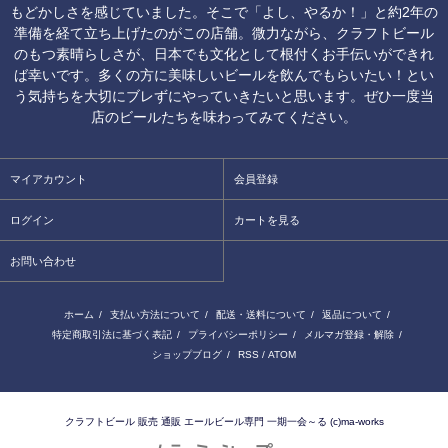
もどかしさを感じていました。そこで「よし、やるか！」と約2年の
準備を経て立ち上げたのがこの店舗。微力ながら、クラフトビール
のもつ素晴らしさが、日本でも文化として根付くお手伝いができれ
ば幸いです。多くの方に美味しいビールを飲んでもらいたい！とい
う気持ちを大切にブレずにやっていきたいと思います。ぜひ一度当
店のビールたちを味わってみてください。
マイアカウント
会員登録
ログイン
カートを見る
お問い合わせ
ホーム
/
支払い方法について
/
配送・送料について
/
返品について
/
特定商取引法に基づく表記
/
プライバシーポリシー
/
メルマガ登録・解除
/
ショップブログ
/
RSS
/
ATOM
クラフトビール 販売 通販 エールビール専門 一期一会～る (c)ma-works