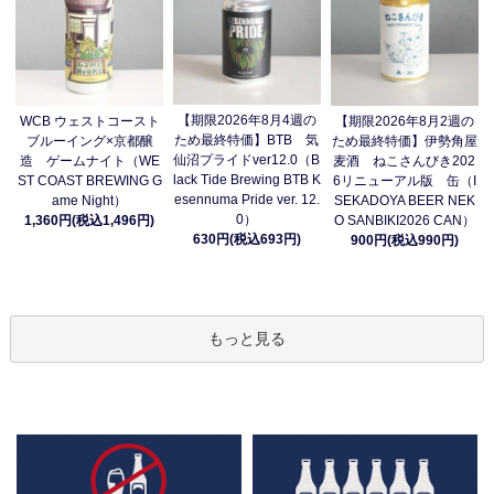
【期限2026年8月4週の
WCB ウェストコースト
【期限2026年8月2週の
ため最終特価】BTB 気
ブルーイング×京都醸
ため最終特価】伊勢角屋
仙沼プライドver12.0（B
造 ゲームナイト（WE
麦酒 ねこさんびき202
lack Tide Brewing BTB K
ST COAST BREWING G
6リニューアル版 缶（I
esennuma Pride ver. 12.
ame Night）
SEKADOYA BEER NEK
0）
1,360円(税込1,496円)
O SANBIKI2026 CAN）
630円(税込693円)
900円(税込990円)
もっと見る